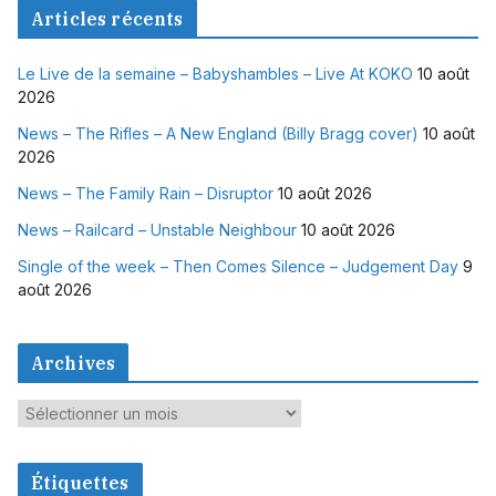
Articles récents
Le Live de la semaine – Babyshambles – Live At KOKO
10 août
2026
News – The Rifles – A New England (Billy Bragg cover)
10 août
2026
News – The Family Rain – Disruptor
10 août 2026
News – Railcard – Unstable Neighbour
10 août 2026
Single of the week – Then Comes Silence – Judgement Day
9
août 2026
Archives
A
r
c
Étiquettes
h