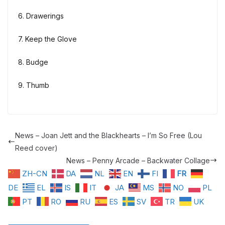
6. Drawerings
7. Keep the Glove
8. Budge
9. Thumb
News – Joan Jett and the Blackhearts – I’m So Free (Lou
Reed cover)
News – Penny Arcade – Backwater Collage
ZH-CN
DA
NL
EN
FI
FR
DE
EL
IS
IT
JA
MS
NO
PL
PT
RO
RU
ES
SV
TR
UK