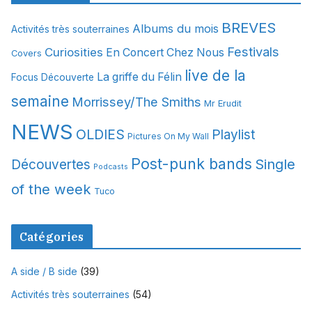
i
BREVES
Albums du mois
Activités très souterraines
v
Festivals
Curiosities
e
En Concert Chez Nous
Covers
s
live de la
La griffe du Félin
Focus Découverte
semaine
Morrissey/The Smiths
Mr Erudit
NEWS
OLDIES
Playlist
Pictures On My Wall
Post-punk bands
Single
Découvertes
Podcasts
of the week
Tuco
Catégories
A side / B side
(39)
Activités très souterraines
(54)