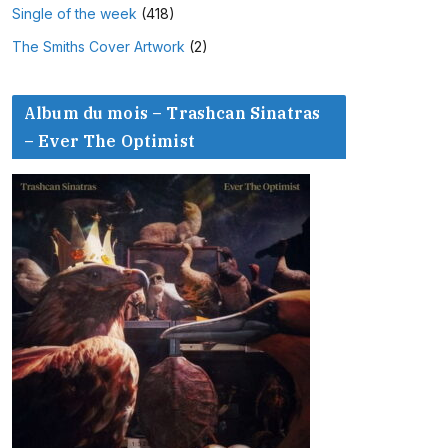
Single of the week
(418)
The Smiths Cover Artwork
(2)
Album du mois – Trashcan Sinatras
– Ever The Optimist