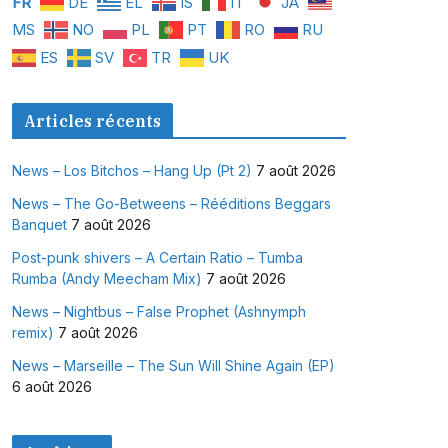
FR
DE
EL
IS
IT
JA
MS
NO
PL
PT
RO
RU
ES
SV
TR
UK
Articles récents
News – Los Bitchos – Hang Up (Pt 2)
7 août 2026
News – The Go-Betweens – Rééditions Beggars
Banquet
7 août 2026
Post-punk shivers – A Certain Ratio – Tumba
Rumba (Andy Meecham Mix)
7 août 2026
News – Nightbus – False Prophet (Ashnymph
remix)
7 août 2026
News – Marseille – The Sun Will Shine Again (EP)
6 août 2026