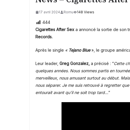
17 avril 2024
Romu
148 Views
444
Cigarettes After Sex
a annoncé la sortie de son t
Records.
Après le single
«
Tejano Blue
», le groupe américa
Leur leader,
Greg Gonzalez,
a précisé : “
Cette ch
quelques années. Nous sommes partis en tournée 
merveilleux, nous amusant surtout au début. Mais au
nous séparer. Je me suis retrouvé à regretter que
entourait avant qu’il ne soit trop tard…
“