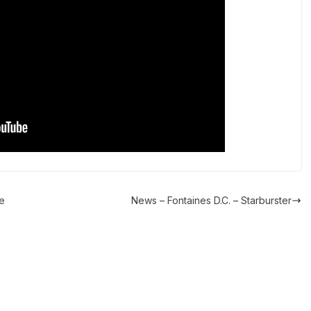
he
News – Fontaines D.C. – Starburster