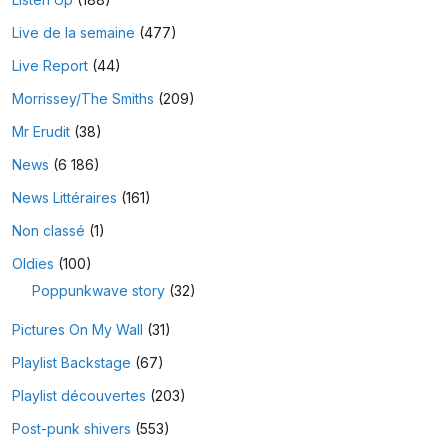
Live de la semaine
(477)
Live Report
(44)
Morrissey/The Smiths
(209)
Mr Erudit
(38)
News
(6 186)
News Littéraires
(161)
Non classé
(1)
Oldies
(100)
Poppunkwave story
(32)
Pictures On My Wall
(31)
Playlist Backstage
(67)
Playlist découvertes
(203)
Post-punk shivers
(553)