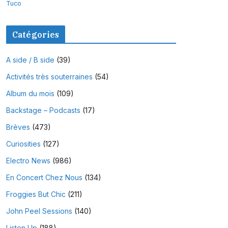
Tuco
Catégories
A side / B side
(39)
Activités très souterraines
(54)
Album du mois
(109)
Backstage – Podcasts
(17)
Brèves
(473)
Curiosities
(127)
Electro News
(986)
En Concert Chez Nous
(134)
Froggies But Chic
(211)
John Peel Sessions
(140)
Listen Up
(188)