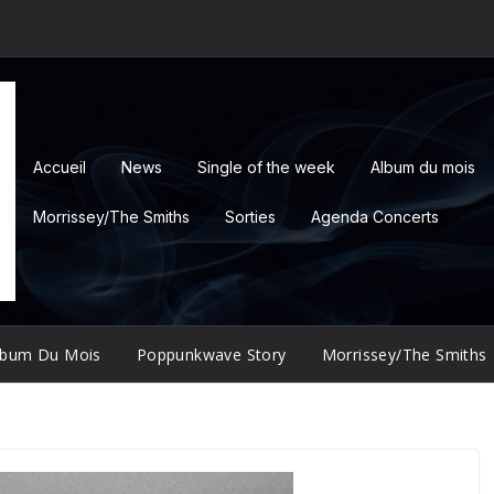
Accueil
News
Single of the week
Album du mois
Morrissey/The Smiths
Sorties
Agenda Concerts
lbum Du Mois
Poppunkwave Story
Morrissey/The Smiths