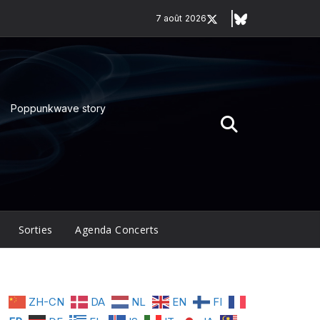
7 août 2026
Poppunkwave story
Sorties
Agenda Concerts
ZH-CN
DA
NL
EN
FI