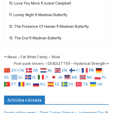
10. Love You More ft Isobel Campbell
11. Lonely Night ft Madman Butterfly
12. The Presence Of Haman ft Madman Butterfly
13. The End ft Madman Butterfly
News – Fat White Family – Work
Post-punk shivers – DEADLETTER – Hysterical Strength
ZH-CN
DA
NL
EN
FI
FR
DE
EL
IS
IT
JA
MS
NO
PL
PT
RO
RU
ES
SV
TR
UK
Articles récents
Single of the week – Then Comes Silence – Judgement Day
9