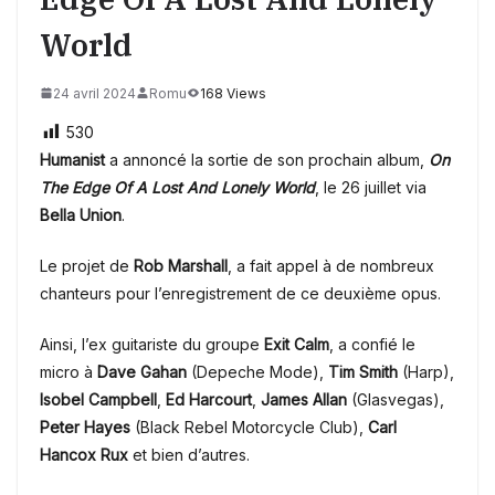
World
24 avril 2024
Romu
168 Views
530
Humanist
a annoncé la sortie de son prochain album,
On
The Edge Of A Lost And Lonely World
, le 26 juillet via
Bella Union
.
Le projet de
Rob Marshall
, a fait appel à de nombreux
chanteurs pour l’enregistrement de ce deuxième opus.
Ainsi, l’ex guitariste du groupe
Exit Calm
, a confié le
micro à
Dave Gahan
(Depeche Mode),
Tim Smith
(Harp),
Isobel Campbell
,
Ed Harcourt
,
James Allan
(Glasvegas)
,
Peter Hayes
(Black Rebel Motorcycle Club),
Carl
Hancox Rux
et bien d’autres.