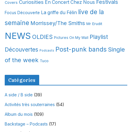
Festivals
Curiosities
e
En Concert Chez Nous
Covers
s
live de la
La griffe du Félin
Focus Découverte
semaine
Morrissey/The Smiths
Mr Erudit
NEWS
OLDIES
Playlist
Pictures On My Wall
Post-punk bands
Single
Découvertes
Podcasts
of the week
Tuco
Catégories
A side / B side
(39)
Activités très souterraines
(54)
Album du mois
(109)
Backstage – Podcasts
(17)