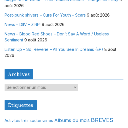
août 2026
Post-punk shivers – Cure For Youth – Scars
9 août 2026
News – DIIV – ZIRP!
9 août 2026
News – Blood Red Shoes – Don’t Say A Word / Useless
Sentiment
9 août 2026
Listen Up – So, Reverie – All You See In Dreams (EP)
8 août
2026
Archives
A
r
c
Étiquettes
h
i
BREVES
Albums du mois
Activités très souterraines
v