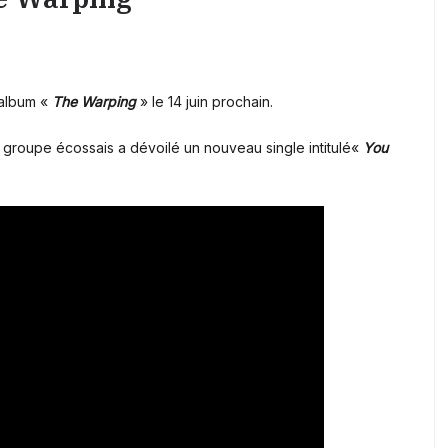
 album «
The Warping
» le 14 juin prochain.
e groupe écossais a dévoilé un nouveau single intitulé«
You