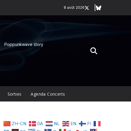
8 août 2026
Poppunkwave story
Sorties
Agenda Concerts
ZH-CN
DA
NL
EN
FI