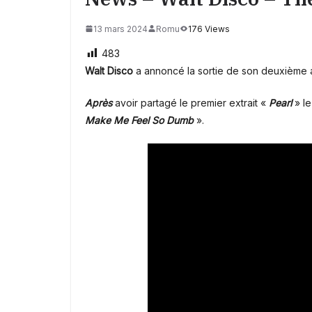
13 mars 2024
Romu
176 Views
483
Walt Disco
a annoncé la sortie de son deuxième
Après
avoir partagé le premier extrait «
Pearl
» l
Make Me Feel So Dumb
».