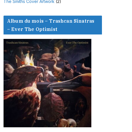
The Smiths Cover Artwork
(2)
Album du mois – Trashcan Sinatras
– Ever The Optimist