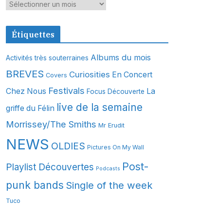
A
r
c
Étiquettes
h
i
Albums du mois
Activités très souterraines
v
BREVES
Curiosities
En Concert
Covers
e
s
Festivals
Chez Nous
La
Focus Découverte
live de la semaine
griffe du Félin
Morrissey/The Smiths
Mr Erudit
NEWS
OLDIES
Pictures On My Wall
Post-
Playlist Découvertes
Podcasts
punk bands
Single of the week
Tuco