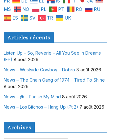
FR
DE
EL
IS
IT
JA
MS
NO
PL
PT
RO
RU
ES
SV
TR
UK
Articles récents
Listen Up – So, Reverie – All You See In Dreams
(EP)
8 août 2026
News – Westside Cowboy – Dobro
8 août 2026
News – The Chain Gang of 1974 – Tired To Shine
8 août 2026
News – @ – Punish My Mind
8 août 2026
News – Los Bitchos – Hang Up (Pt 2)
7 août 2026
Archives