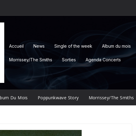
Accueil
News
Single of the week
Album du mois
Morrissey/The Smiths
Sorties
Agenda Concerts
lbum Du Mois
Poppunkwave Story
Morrissey/The Smiths