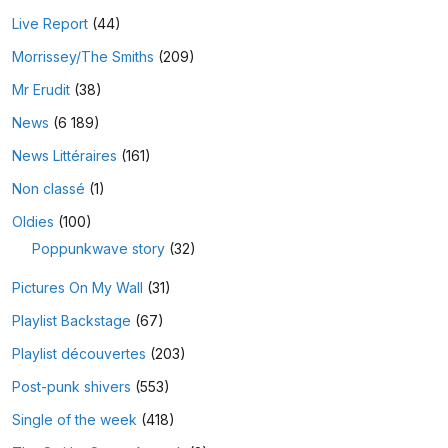
Live Report
(44)
Morrissey/The Smiths
(209)
Mr Erudit
(38)
News
(6 189)
News Littéraires
(161)
Non classé
(1)
Oldies
(100)
Poppunkwave story
(32)
Pictures On My Wall
(31)
Playlist Backstage
(67)
Playlist découvertes
(203)
Post-punk shivers
(553)
Single of the week
(418)