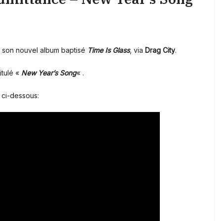
a son nouvel album baptisé
Time Is Glass
, via
Drag City
.
itulé «
New Year’s Song
« .
 ci-dessous: