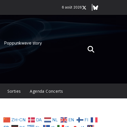
6 août 2026
Poppunkwave story
Sorties
Agenda Concerts
ZH-CN
DA
NL
EN
FI