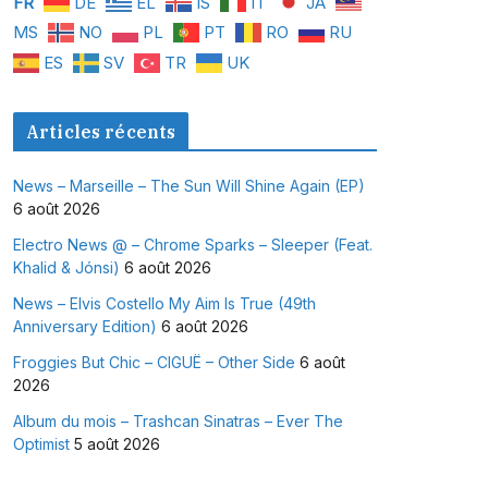
FR
DE
EL
IS
IT
JA
MS
NO
PL
PT
RO
RU
ES
SV
TR
UK
Articles récents
News – Marseille – The Sun Will Shine Again (EP)
6 août 2026
Electro News @ – Chrome Sparks – Sleeper (Feat.
Khalid & Jónsi)
6 août 2026
News – Elvis Costello My Aim Is True (49th
Anniversary Edition)
6 août 2026
Froggies But Chic – CIGUË – Other Side
6 août
2026
Album du mois – Trashcan Sinatras – Ever The
Optimist
5 août 2026