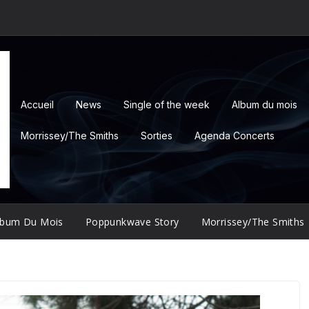
Accueil
News
Single of the week
Album du mois
Morrissey/The Smiths
Sorties
Agenda Concerts
lbum Du Mois
Poppunkwave Story
Morrissey/The Smiths