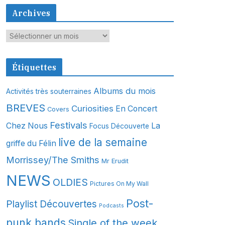
Archives
A
r
c
Étiquettes
h
i
Albums du mois
Activités très souterraines
v
BREVES
Curiosities
En Concert
Covers
e
s
Festivals
Chez Nous
La
Focus Découverte
live de la semaine
griffe du Félin
Morrissey/The Smiths
Mr Erudit
NEWS
OLDIES
Pictures On My Wall
Post-
Playlist Découvertes
Podcasts
punk bands
Single of the week