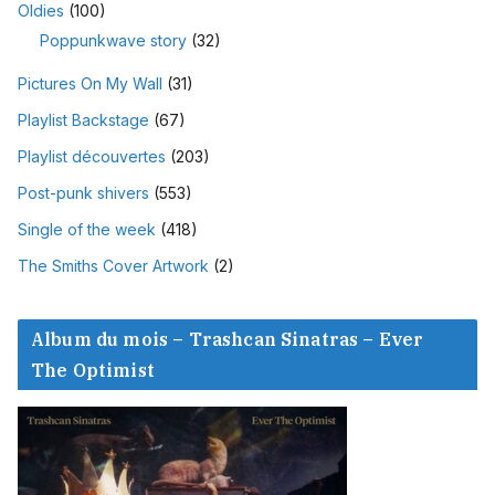
Oldies
(100)
Poppunkwave story
(32)
Pictures On My Wall
(31)
Playlist Backstage
(67)
Playlist découvertes
(203)
Post-punk shivers
(553)
Single of the week
(418)
The Smiths Cover Artwork
(2)
Album du mois – Trashcan Sinatras – Ever
The Optimist