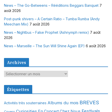
News – The Go-Betweens – Rééditions Beggars Banquet
7
août 2026
Post-punk shivers – A Certain Ratio – Tumba Rumba (Andy
Meecham Mix)
7 août 2026
News – Nightbus – False Prophet (Ashnymph remix)
7 août
2026
News – Marseille – The Sun Will Shine Again (EP)
6 août 2026
Archives
A
r
c
Étiquettes
h
i
BREVES
Albums du mois
Activités très souterraines
v
Festivals
Curiosities
e
En Concert Chez Nous
Covers