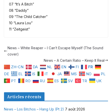
07 “It’s A Bitch”
08 “Daddy”
09 “The Child Catcher”
10 “Laura Lou”
11 “Zeitgeist”
News – White Reaper – I Can’t Escape Myself (The Sound
cover)
News – A Certain Ratio – Keep It Real
ZH-CN
DA
NL
EN
FI
FR
DE
EL
IS
IT
JA
MS
NO
PL
PT
RO
RU
ES
SV
TR
UK
Articles récents
News – Los Bitchos – Hang Up (Pt 2)
7 août 2026