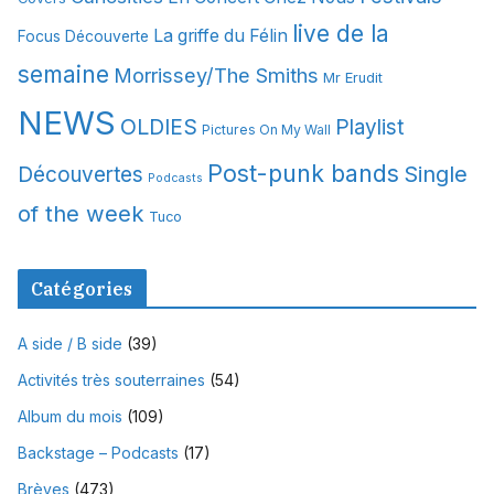
s
live de la
La griffe du Félin
Focus Découverte
semaine
Morrissey/The Smiths
Mr Erudit
NEWS
OLDIES
Playlist
Pictures On My Wall
Post-punk bands
Single
Découvertes
Podcasts
of the week
Tuco
Catégories
A side / B side
(39)
Activités très souterraines
(54)
Album du mois
(109)
Backstage – Podcasts
(17)
Brèves
(473)