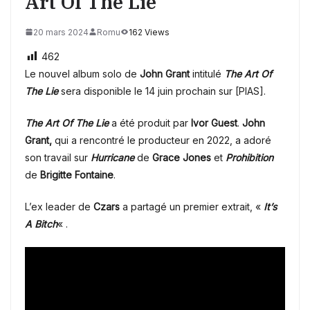
Art Of The Lie
20 mars 2024
Romu
162 Views
462
Le nouvel album solo de
John Grant
intitulé
The Art Of
The Lie
sera disponible le 14 juin prochain sur [PIAS].
The Art Of The Lie
a été produit par
Ivor Guest
.
John
Grant,
qui a rencontré le producteur en 2022, a adoré
son travail sur
Hurricane
de
Grace Jones
et
Prohibition
de
Brigitte Fontaine
.
L’ex leader de
Czars
a partagé un premier extrait,
«
It’s
A Bitch
« .