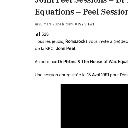
Equations – Peel Sessio
28 mars 2024
Romu
192 Views
528
Tous les jeudis,
Romu.rocks
vous invite à (re)déco
de la BBC,
John Peel
.
Aujourd’hui:
Dr Phibes & The House of Wax Equa
Une session enregistrée le
18 Avril 1991
pour l’ém