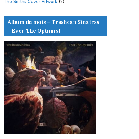
The Smiths Cover Artwork
(2)
Album du mois – Trashcan Sinatras
– Ever The Optimist