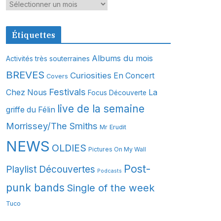
A
r
c
Étiquettes
h
i
Albums du mois
Activités très souterraines
v
BREVES
Curiosities
En Concert
Covers
e
s
Festivals
Chez Nous
La
Focus Découverte
live de la semaine
griffe du Félin
Morrissey/The Smiths
Mr Erudit
NEWS
OLDIES
Pictures On My Wall
Post-
Playlist Découvertes
Podcasts
punk bands
Single of the week
Tuco