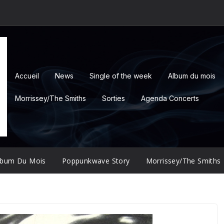
Accueil
News
Single of the week
Album du mois
Morrissey/The Smiths
Sorties
Agenda Concerts
lbum Du Mois
Poppunkwave Story
Morrissey/The Smiths