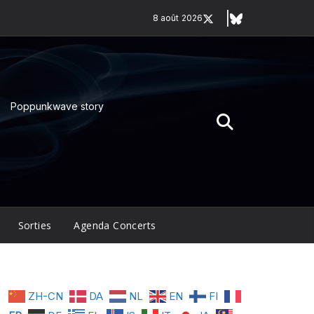
8 août 2026
Poppunkwave story
Sorties
Agenda Concerts
ZH-CN
DA
NL
EN
FI