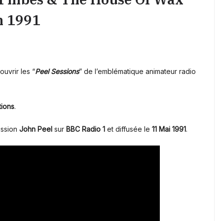
n 1991
uvrir les “
Peel Sessions
” de l’emblématique animateur radio
tions
.
ission
John Peel
sur
BBC Radio 1
et diffusée le
11 Mai 1991
.