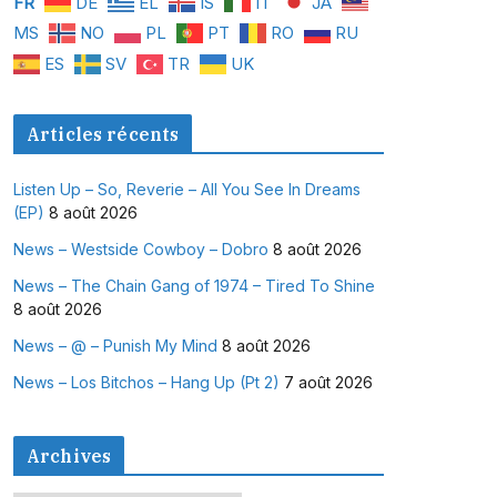
FR
DE
EL
IS
IT
JA
MS
NO
PL
PT
RO
RU
ES
SV
TR
UK
Articles récents
Listen Up – So, Reverie – All You See In Dreams
(EP)
8 août 2026
News – Westside Cowboy – Dobro
8 août 2026
News – The Chain Gang of 1974 – Tired To Shine
8 août 2026
News – @ – Punish My Mind
8 août 2026
News – Los Bitchos – Hang Up (Pt 2)
7 août 2026
Archives