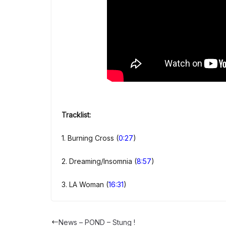
Tracklist:
1. Burning Cross (
0:27
)
2. Dreaming/Insomnia (
8:57
)
3. LA Woman (
16:31
)
News – POND – Stung !