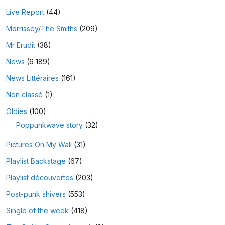
Live Report
(44)
Morrissey/The Smiths
(209)
Mr Erudit
(38)
News
(6 189)
News Littéraires
(161)
Non classé
(1)
Oldies
(100)
Poppunkwave story
(32)
Pictures On My Wall
(31)
Playlist Backstage
(67)
Playlist découvertes
(203)
Post-punk shivers
(553)
Single of the week
(418)