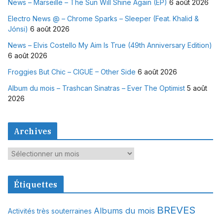
News – Marseille – The Sun Will Shine Again (EP)
6 août 2026
Electro News @ – Chrome Sparks – Sleeper (Feat. Khalid &
Jónsi)
6 août 2026
News – Elvis Costello My Aim Is True (49th Anniversary Edition)
6 août 2026
Froggies But Chic – CIGUË – Other Side
6 août 2026
Album du mois – Trashcan Sinatras – Ever The Optimist
5 août
2026
Archives
A
r
c
Étiquettes
h
i
BREVES
Albums du mois
Activités très souterraines
v