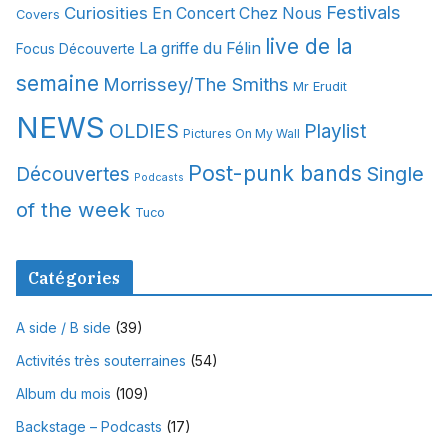
Festivals
Curiosities
e
En Concert Chez Nous
Covers
s
live de la
La griffe du Félin
Focus Découverte
semaine
Morrissey/The Smiths
Mr Erudit
NEWS
OLDIES
Playlist
Pictures On My Wall
Post-punk bands
Single
Découvertes
Podcasts
of the week
Tuco
Catégories
A side / B side
(39)
Activités très souterraines
(54)
Album du mois
(109)
Backstage – Podcasts
(17)