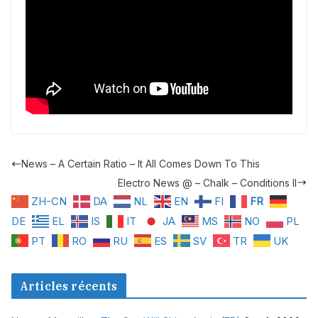
News – A Certain Ratio – It All Comes Down To This
Electro News @ – Chalk – Conditions II
ZH-CN
DA
NL
EN
FI
FR
DE
EL
IS
IT
JA
MS
NO
PL
PT
RO
RU
ES
SV
TR
UK
Articles récents