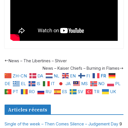
News – The Libertines – Shiver
News – Kaiser Chiefs – Burning in Flames
ZH-CN
DA
NL
EN
FI
FR
DE
EL
IS
IT
JA
MS
NO
PL
PT
RO
RU
ES
SV
TR
UK
Articles récents
Single of the week – Then Comes Silence – Judgement Day
9