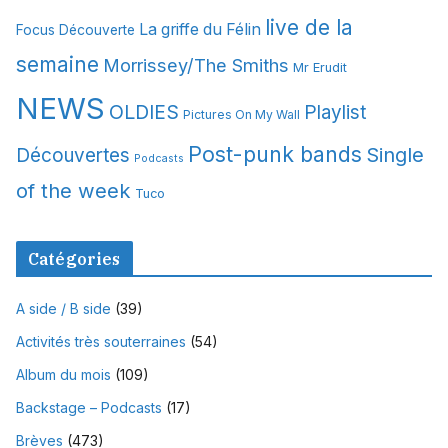
s
live de la
La griffe du Félin
Focus Découverte
semaine
Morrissey/The Smiths
Mr Erudit
NEWS
OLDIES
Playlist
Pictures On My Wall
Post-punk bands
Single
Découvertes
Podcasts
of the week
Tuco
Catégories
A side / B side
(39)
Activités très souterraines
(54)
Album du mois
(109)
Backstage – Podcasts
(17)
Brèves
(473)