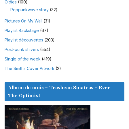
Oldies
(100)
Poppunkwave story
(32)
Pictures On My Wall
(31)
Playlist Backstage
(67)
Playlist découvertes
(203)
Post-punk shivers
(554)
Single of the week
(419)
The Smiths Cover Artwork
(2)
Album du mois – Trashcan Sinatras – Ever
The Optimist