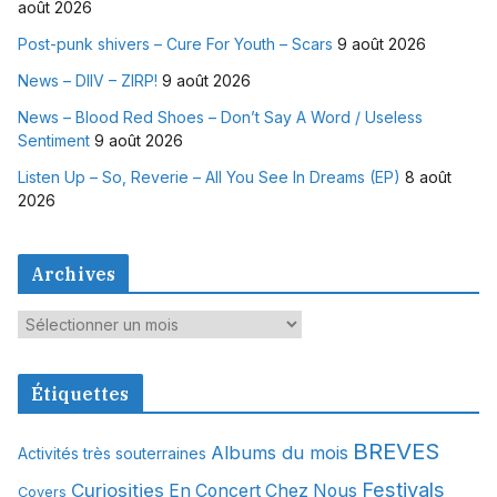
août 2026
Post-punk shivers – Cure For Youth – Scars
9 août 2026
News – DIIV – ZIRP!
9 août 2026
News – Blood Red Shoes – Don’t Say A Word / Useless
Sentiment
9 août 2026
Listen Up – So, Reverie – All You See In Dreams (EP)
8 août
2026
Archives
A
r
c
Étiquettes
h
i
BREVES
Albums du mois
Activités très souterraines
v
Festivals
Curiosities
e
En Concert Chez Nous
Covers