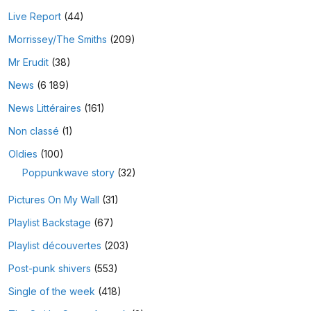
Live Report
(44)
Morrissey/The Smiths
(209)
Mr Erudit
(38)
News
(6 189)
News Littéraires
(161)
Non classé
(1)
Oldies
(100)
Poppunkwave story
(32)
Pictures On My Wall
(31)
Playlist Backstage
(67)
Playlist découvertes
(203)
Post-punk shivers
(553)
Single of the week
(418)