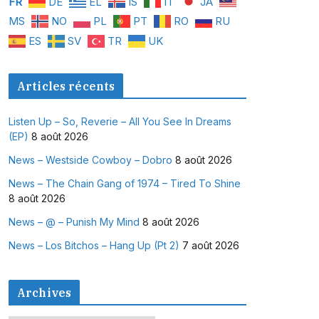
FR
DE
EL
IS
IT
JA
MS
NO
PL
PT
RO
RU
ES
SV
TR
UK
Articles récents
Listen Up – So, Reverie – All You See In Dreams
(EP)
8 août 2026
News – Westside Cowboy – Dobro
8 août 2026
News – The Chain Gang of 1974 – Tired To Shine
8 août 2026
News – @ – Punish My Mind
8 août 2026
News – Los Bitchos – Hang Up (Pt 2)
7 août 2026
Archives