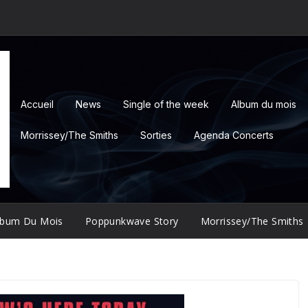
Accueil
News
Single of the week
Album du mois
Morrissey/The Smiths
Sorties
Agenda Concerts
lbum Du Mois
Poppunkwave Story
Morrissey/The Smiths