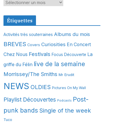
A
r
c
Étiquettes
h
i
Albums du mois
Activités très souterraines
v
BREVES
Curiosities
En Concert
Covers
e
s
Festivals
Chez Nous
La
Focus Découverte
live de la semaine
griffe du Félin
Morrissey/The Smiths
Mr Erudit
NEWS
OLDIES
Pictures On My Wall
Post-
Playlist Découvertes
Podcasts
punk bands
Single of the week
Tuco