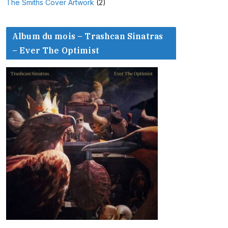
The Smiths Cover Artwork
(2)
Album du mois – Trashcan Sinatras
– Ever The Optimist