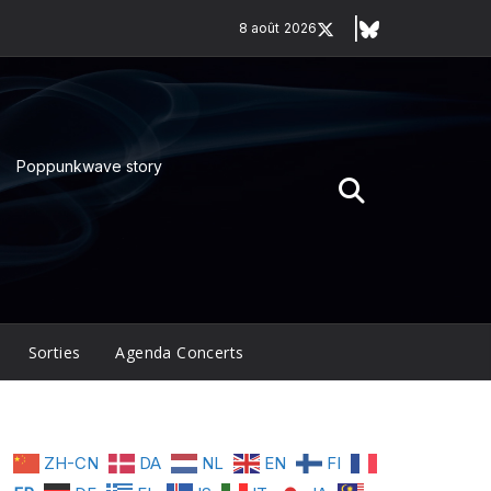
8 août 2026
Poppunkwave story
Sorties
Agenda Concerts
ZH-CN
DA
NL
EN
FI