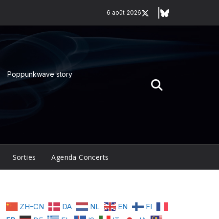
6 août 2026
Poppunkwave story
Sorties
Agenda Concerts
ZH-CN
DA
NL
EN
FI