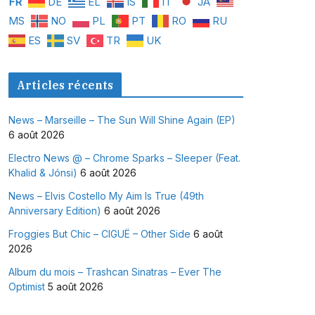
FR
DE
EL
IS
IT
JA
MS
NO
PL
PT
RO
RU
ES
SV
TR
UK
Articles récents
News – Marseille – The Sun Will Shine Again (EP)
6 août 2026
Electro News @ – Chrome Sparks – Sleeper (Feat.
Khalid & Jónsi)
6 août 2026
News – Elvis Costello My Aim Is True (49th
Anniversary Edition)
6 août 2026
Froggies But Chic – CIGUË – Other Side
6 août
2026
Album du mois – Trashcan Sinatras – Ever The
Optimist
5 août 2026