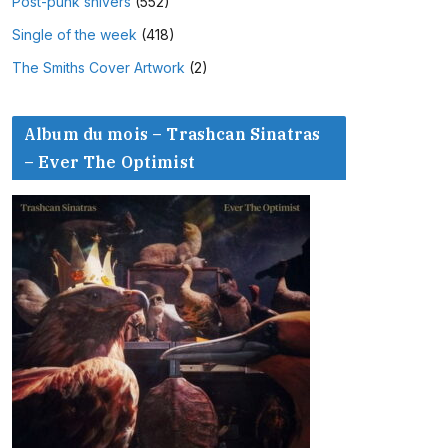
Post-punk shivers
(552)
Single of the week
(418)
The Smiths Cover Artwork
(2)
Album du mois – Trashcan Sinatras
– Ever The Optimist