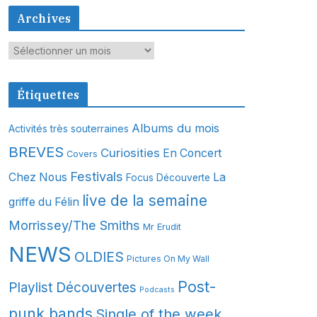
Archives
A
r
c
Étiquettes
h
i
Albums du mois
Activités très souterraines
v
BREVES
Curiosities
En Concert
Covers
e
s
Festivals
Chez Nous
La
Focus Découverte
live de la semaine
griffe du Félin
Morrissey/The Smiths
Mr Erudit
NEWS
OLDIES
Pictures On My Wall
Post-
Playlist Découvertes
Podcasts
punk bands
Single of the week