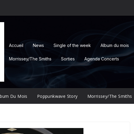
Accueil
News
Single of the week
Album du mois
Morrissey/The Smiths
Sorties
Agenda Concerts
lbum Du Mois
Poppunkwave Story
Morrissey/The Smiths