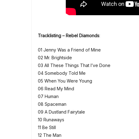
Tracklisting – Rebel Diamonds
:
01 Jenny Was a Friend of Mine
02 Mr. Brightside
03 All These Things That I’ve Done
04 Somebody Told Me
05 When You Were Young
06 Read My Mind
07 Human
08 Spaceman
09 A Dustland Fairytale
10 Runaways
11 Be Still
12 The Man