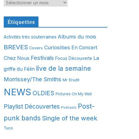
A
r
c
Étiquettes
h
i
Albums du mois
Activités très souterraines
v
BREVES
Curiosities
En Concert
Covers
e
s
Festivals
Chez Nous
La
Focus Découverte
live de la semaine
griffe du Félin
Morrissey/The Smiths
Mr Erudit
NEWS
OLDIES
Pictures On My Wall
Post-
Playlist Découvertes
Podcasts
punk bands
Single of the week
Tuco