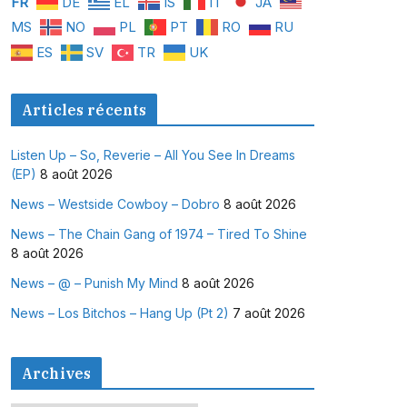
FR
DE
EL
IS
IT
JA
MS
NO
PL
PT
RO
RU
ES
SV
TR
UK
Articles récents
Listen Up – So, Reverie – All You See In Dreams
(EP)
8 août 2026
News – Westside Cowboy – Dobro
8 août 2026
News – The Chain Gang of 1974 – Tired To Shine
8 août 2026
News – @ – Punish My Mind
8 août 2026
News – Los Bitchos – Hang Up (Pt 2)
7 août 2026
Archives