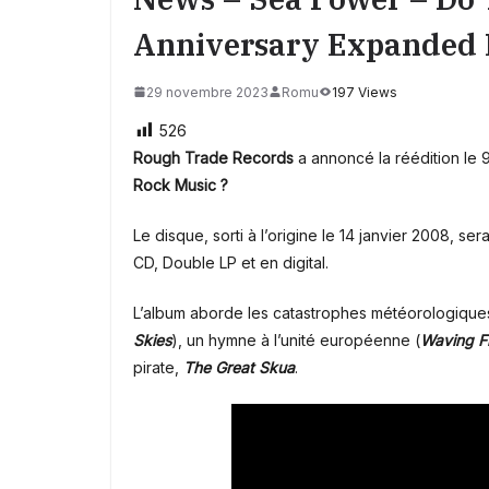
Anniversary Expanded 
29 novembre 2023
Romu
197 Views
526
Rough Trade Records
a annoncé la réédition le 
Rock Music ?
Le disque, sorti à l’origine le 14 janvier 2008, se
CD, Double LP et en digital.
L’album aborde les catastrophes météorologique
Skies
), un hymne à l’unité européenne (
Waving F
pirate,
The Great Skua
.