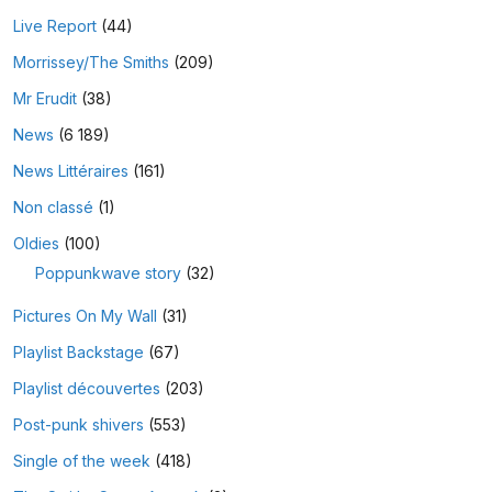
Live Report
(44)
Morrissey/The Smiths
(209)
Mr Erudit
(38)
News
(6 189)
News Littéraires
(161)
Non classé
(1)
Oldies
(100)
Poppunkwave story
(32)
Pictures On My Wall
(31)
Playlist Backstage
(67)
Playlist découvertes
(203)
Post-punk shivers
(553)
Single of the week
(418)