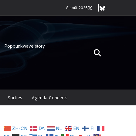
8 août 2026
Poppunkwave story
Sorties
Agenda Concerts
ZH-CN
DA
NL
EN
FI