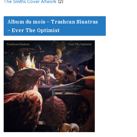
The Smiths Cover Artwork
(2)
Album du mois – Trashcan Sinatras
– Ever The Optimist