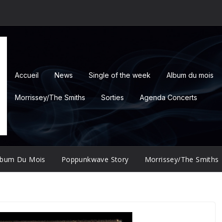
Accueil
News
Single of the week
Album du mois
Morrissey/The Smiths
Sorties
Agenda Concerts
lbum Du Mois
Poppunkwave Story
Morrissey/The Smiths