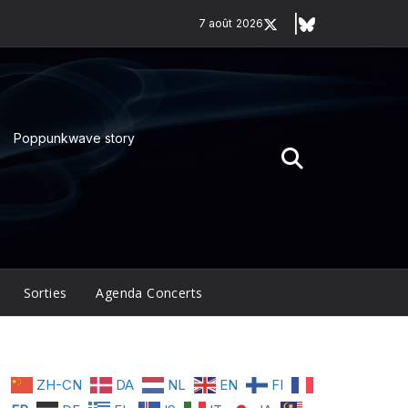
7 août 2026
Poppunkwave story
Sorties
Agenda Concerts
ZH-CN
DA
NL
EN
FI