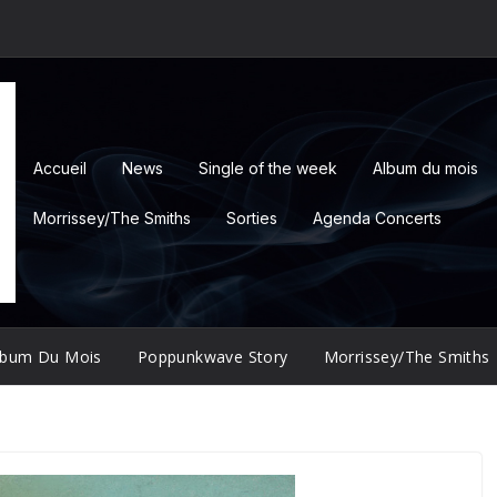
Accueil
News
Single of the week
Album du mois
Morrissey/The Smiths
Sorties
Agenda Concerts
lbum Du Mois
Poppunkwave Story
Morrissey/The Smiths