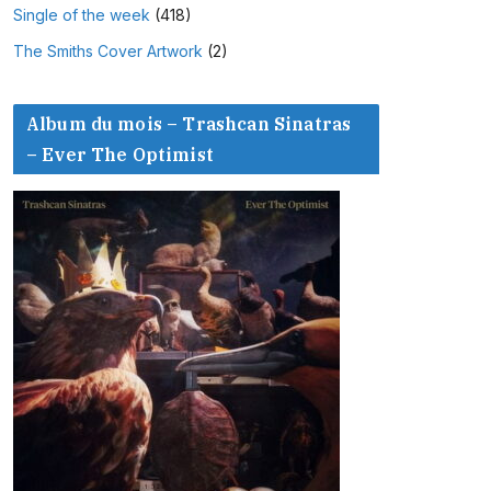
Single of the week
(418)
The Smiths Cover Artwork
(2)
Album du mois – Trashcan Sinatras
– Ever The Optimist