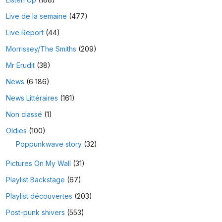
Live de la semaine
(477)
Live Report
(44)
Morrissey/The Smiths
(209)
Mr Erudit
(38)
News
(6 186)
News Littéraires
(161)
Non classé
(1)
Oldies
(100)
Poppunkwave story
(32)
Pictures On My Wall
(31)
Playlist Backstage
(67)
Playlist découvertes
(203)
Post-punk shivers
(553)