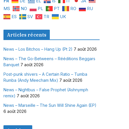
FR
DE
EL
IS
IT
JA
MS
NO
PL
PT
RO
RU
ES
SV
TR
UK
Articles récents
News – Los Bitchos – Hang Up (Pt 2)
7 août 2026
News – The Go-Betweens – Rééditions Beggars
Banquet
7 août 2026
Post-punk shivers – A Certain Ratio – Tumba
Rumba (Andy Meecham Mix)
7 août 2026
News – Nightbus – False Prophet (Ashnymph
remix)
7 août 2026
News – Marseille – The Sun Will Shine Again (EP)
6 août 2026