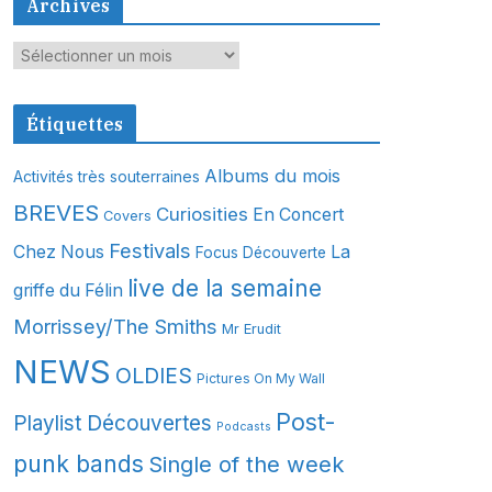
Archives
A
r
c
Étiquettes
h
i
Albums du mois
Activités très souterraines
v
BREVES
Curiosities
En Concert
Covers
e
s
Festivals
Chez Nous
La
Focus Découverte
live de la semaine
griffe du Félin
Morrissey/The Smiths
Mr Erudit
NEWS
OLDIES
Pictures On My Wall
Post-
Playlist Découvertes
Podcasts
punk bands
Single of the week