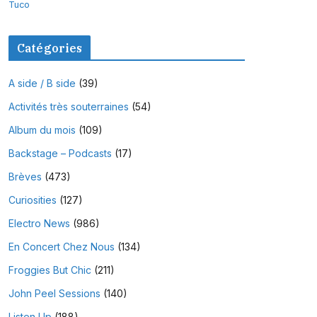
Tuco
Catégories
A side / B side
(39)
Activités très souterraines
(54)
Album du mois
(109)
Backstage – Podcasts
(17)
Brèves
(473)
Curiosities
(127)
Electro News
(986)
En Concert Chez Nous
(134)
Froggies But Chic
(211)
John Peel Sessions
(140)
Listen Up
(188)