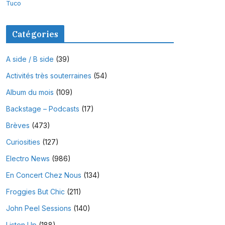
Tuco
Catégories
A side / B side
(39)
Activités très souterraines
(54)
Album du mois
(109)
Backstage – Podcasts
(17)
Brèves
(473)
Curiosities
(127)
Electro News
(986)
En Concert Chez Nous
(134)
Froggies But Chic
(211)
John Peel Sessions
(140)
Listen Up
(188)