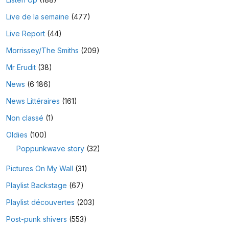
Live de la semaine
(477)
Live Report
(44)
Morrissey/The Smiths
(209)
Mr Erudit
(38)
News
(6 186)
News Littéraires
(161)
Non classé
(1)
Oldies
(100)
Poppunkwave story
(32)
Pictures On My Wall
(31)
Playlist Backstage
(67)
Playlist découvertes
(203)
Post-punk shivers
(553)