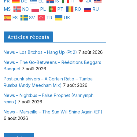
FR
DE
EL
IS
IT
JA
MS
NO
PL
PT
RO
RU
ES
SV
TR
UK
Articles récents
News – Los Bitchos – Hang Up (Pt 2)
7 août 2026
News – The Go-Betweens – Rééditions Beggars
Banquet
7 août 2026
Post-punk shivers – A Certain Ratio – Tumba
Rumba (Andy Meecham Mix)
7 août 2026
News – Nightbus – False Prophet (Ashnymph
remix)
7 août 2026
News – Marseille – The Sun Will Shine Again (EP)
6 août 2026