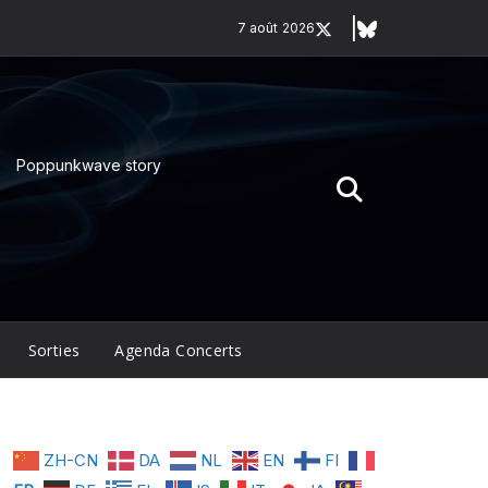
7 août 2026
Poppunkwave story
Sorties
Agenda Concerts
ZH-CN
DA
NL
EN
FI