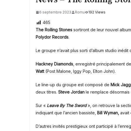
6 septembre 2023
Romu
192 Views
465
The Rolling Stones
sortiront de leur nouvel album
Polydor Records
.
Le groupe n’avait plus sorti d’album studio inédit
Hackney Diamonds
, enregistré principalement d
Watt
(Post Malone, Iggy Pop, Elton John).
Le line-up du groupe est composé de
Mick Jagg
deux titres.
Steve Jordan
le remplace désormais à
Sur «
Leave By The Sword
», on retrouve la sect
indiquant que l’ancien bassiste,
Bill Wyman,
avait 
D’autres invités prestigieux ont participé à l’enr