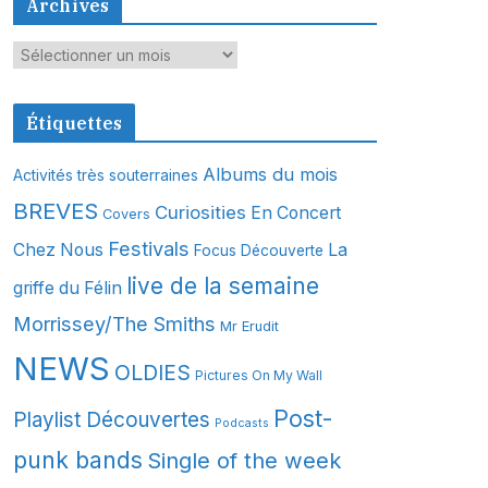
Archives
A
r
c
Étiquettes
h
i
Albums du mois
Activités très souterraines
v
BREVES
Curiosities
En Concert
Covers
e
s
Festivals
Chez Nous
La
Focus Découverte
live de la semaine
griffe du Félin
Morrissey/The Smiths
Mr Erudit
NEWS
OLDIES
Pictures On My Wall
Post-
Playlist Découvertes
Podcasts
punk bands
Single of the week