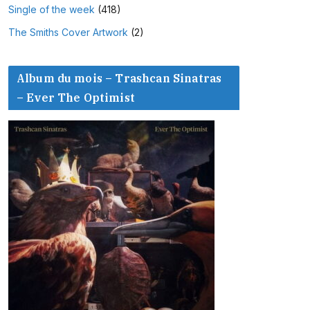
Single of the week
(418)
The Smiths Cover Artwork
(2)
Album du mois – Trashcan Sinatras
– Ever The Optimist