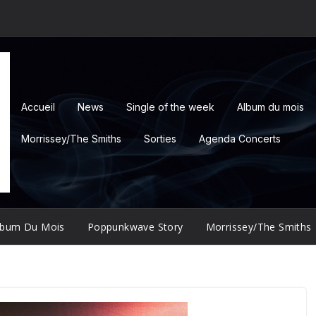
Accueil
News
Single of the week
Album du mois
Morrissey/The Smiths
Sorties
Agenda Concerts
lbum Du Mois
Poppunkwave Story
Morrissey/The Smiths