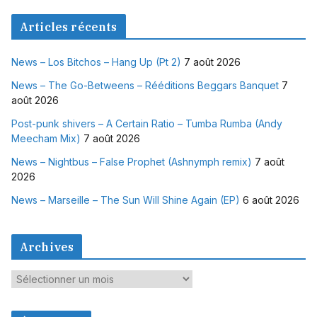
Articles récents
News – Los Bitchos – Hang Up (Pt 2)
7 août 2026
News – The Go-Betweens – Rééditions Beggars Banquet
7
août 2026
Post-punk shivers – A Certain Ratio – Tumba Rumba (Andy
Meecham Mix)
7 août 2026
News – Nightbus – False Prophet (Ashnymph remix)
7 août
2026
News – Marseille – The Sun Will Shine Again (EP)
6 août 2026
Archives
A
r
c