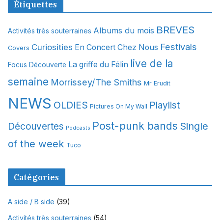
Étiquettes
h
i
BREVES
Albums du mois
Activités très souterraines
v
Festivals
Curiosities
e
En Concert Chez Nous
Covers
s
live de la
La griffe du Félin
Focus Découverte
semaine
Morrissey/The Smiths
Mr Erudit
NEWS
OLDIES
Playlist
Pictures On My Wall
Post-punk bands
Single
Découvertes
Podcasts
of the week
Tuco
Catégories
A side / B side
(39)
Activités très souterraines
(54)