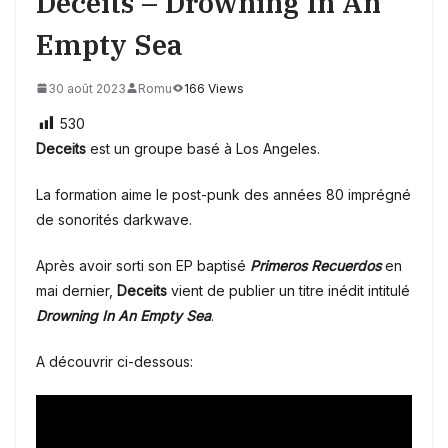
Deceits – Drowning In An
Empty Sea
30 août 2023
Romu
166 Views
530
Deceits
est un groupe basé à Los Angeles.
La formation aime le post-punk des années 80 imprégné
de sonorités darkwave.
Après avoir sorti son EP baptisé
Primeros Recuerdos
en
mai dernier,
Deceits
vient de publier un titre inédit intitulé
Drowning In An Empty Sea
.
A découvrir ci-dessous: