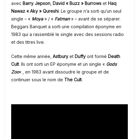
avec
Barry Jepson
,
David « Buzz » Burrows
et
Haq
Nawaz « Aky » Qureshi
. Le groupe n’a sorti qu’un seul
single – «
Moya
» / «
Fatman
» – avant de se séparer.
Beggars Banquet a sorti une compilation éponyme en
1983 qui a rassemblé le single avec des sessions radio
et des titres live.
Cette même année,
Astbury
et
Duffy
ont formé
Death
Cult
. Ils ont sorti un EP éponyme et un single «
Gods
Zoo
« , en 1983 avant dissoudre le groupe et de
continuer sous le nom de
The Cult
.