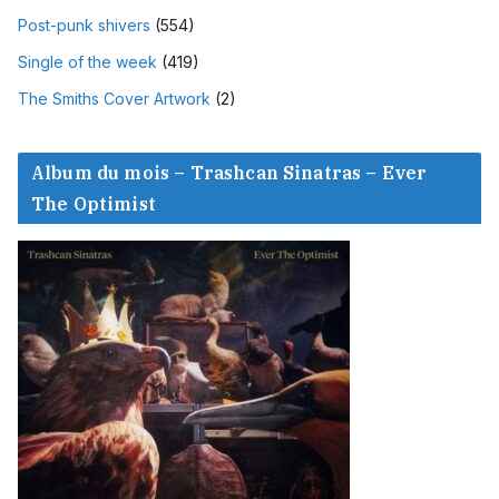
Post-punk shivers
(554)
Single of the week
(419)
The Smiths Cover Artwork
(2)
Album du mois – Trashcan Sinatras – Ever
The Optimist