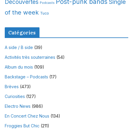
Post-punk bands
Single
Découvertes
Podcasts
of the week
Tuco
Catégories
A side / B side
(39)
Activités très souterraines
(54)
Album du mois
(109)
Backstage – Podcasts
(17)
Brèves
(473)
Curiosities
(127)
Electro News
(986)
En Concert Chez Nous
(134)
Froggies But Chic
(211)