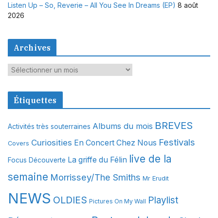
Listen Up – So, Reverie – All You See In Dreams (EP)
8 août
2026
Archives
A
r
c
Étiquettes
h
i
BREVES
Albums du mois
Activités très souterraines
v
Festivals
Curiosities
e
En Concert Chez Nous
Covers
s
live de la
La griffe du Félin
Focus Découverte
semaine
Morrissey/The Smiths
Mr Erudit
NEWS
OLDIES
Playlist
Pictures On My Wall