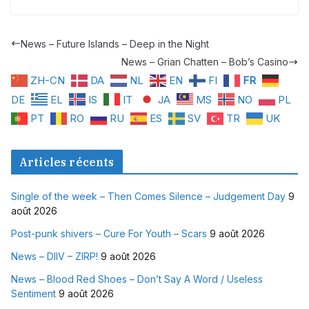
News – Future Islands – Deep in the Night
News – Grian Chatten – Bob’s Casino
ZH-CN
DA
NL
EN
FI
FR
DE
EL
IS
IT
JA
MS
NO
PL
PT
RO
RU
ES
SV
TR
UK
Articles récents
Single of the week – Then Comes Silence – Judgement Day
9
août 2026
Post-punk shivers – Cure For Youth – Scars
9 août 2026
News – DIIV – ZIRP!
9 août 2026
News – Blood Red Shoes – Don’t Say A Word / Useless
Sentiment
9 août 2026