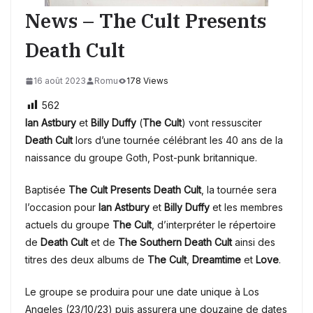
News – The Cult Presents
Death Cult
16 août 2023
Romu
178 Views
562
Ian Astbury
et
Billy Duffy
(
The Cult
) vont ressusciter
Death Cult
lors d’une tournée célébrant les 40 ans de la
naissance du groupe Goth, Post-punk britannique.
Baptisée
The Cult Presents Death Cult
, la tournée sera
l’occasion pour
Ian Astbury
et
Billy Duffy
et les membres
actuels du groupe
The Cult
, d’interpréter le répertoire
de
Death Cult
et de
The Southern Death Cult
ainsi des
titres des deux albums de
The Cult
,
Dreamtime
et
Love
.
Le groupe se produira pour une date unique à Los
Angeles (23/10/23) puis assurera une douzaine de dates