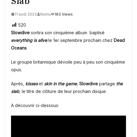
Slab
11 août 2023
Romu
183 Views
520
Slowdive
sortira son cinquième album baptisé
everything is alive
le 1er septembre prochain chez
Dead
Oceans
.
Le groupe britannique dévoile peu à peu son cinquième
opus.
Après,
kisses
et
skin in the game
,
Slowdive
partage
the
slab
,
le titre de clôture de leur prochain disque.
A découvrir ci-dessous: