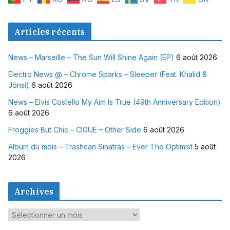
Articles récents
News – Marseille – The Sun Will Shine Again (EP)
6 août 2026
Electro News @ – Chrome Sparks – Sleeper (Feat. Khalid &
Jónsi)
6 août 2026
News – Elvis Costello My Aim Is True (49th Anniversary Edition)
6 août 2026
Froggies But Chic – CIGUË – Other Side
6 août 2026
Album du mois – Trashcan Sinatras – Ever The Optimist
5 août
2026
Archives
A
r