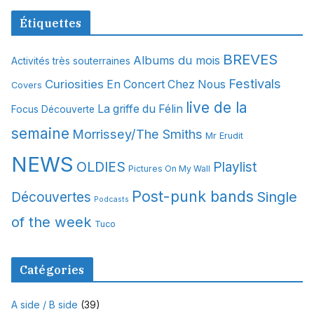
c
Étiquettes
h
i
BREVES
Albums du mois
Activités très souterraines
v
Festivals
Curiosities
e
En Concert Chez Nous
Covers
s
live de la
La griffe du Félin
Focus Découverte
semaine
Morrissey/The Smiths
Mr Erudit
NEWS
OLDIES
Playlist
Pictures On My Wall
Post-punk bands
Single
Découvertes
Podcasts
of the week
Tuco
Catégories
A side / B side
(39)