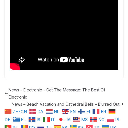
News – Electronic – Get The Message: The Best Of
Electronic
News – Beach Vacation and Cathedral Bells – Blurred Out
ZH-CN
DA
NL
EN
FI
FR
DE
EL
IS
IT
JA
MS
NO
PL
PT
RO
RU
ES
SV
TR
UK