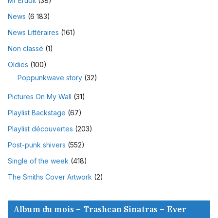
Mr Erudit
(38)
News
(6 183)
News Littéraires
(161)
Non classé
(1)
Oldies
(100)
Poppunkwave story
(32)
Pictures On My Wall
(31)
Playlist Backstage
(67)
Playlist découvertes
(203)
Post-punk shivers
(552)
Single of the week
(418)
The Smiths Cover Artwork
(2)
Album du mois – Trashcan Sinatras – Ever