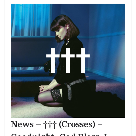
News – ††† (Crosses) –