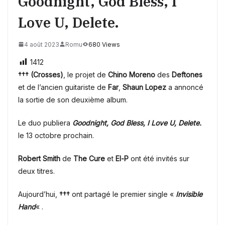
Goodnight, God Bless, I
Love U, Delete.
4 août 2023
Romu
680 Views
1412
††† (Crosses)
, le projet de
Chino Moreno
des
Deftones
et de l’ancien guitariste de
Far
,
Shaun Lopez
a annoncé
la sortie de son deuxième album.
Le duo publiera
Goodnight, God Bless, I Love U, Delete.
le 13 octobre prochain.
Robert Smith
de
The Cure
et
El-P
ont été invités sur
deux titres.
Aujourd’hui,
†††
ont partagé le premier single «
Invisible
Hand
« .