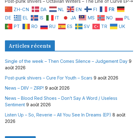
Post-punk shivers – Octavian Winters – The Line of Curve EP
ZH-CN
DA
NL
EN
FI
FR
DE
EL
IS
IT
JA
MS
NO
PL
PT
RO
RU
ES
SV
TR
UK
Articles récents
Single of the week – Then Comes Silence – Judgement Day
9
août 2026
Post-punk shivers – Cure For Youth – Scars
9 août 2026
News – DIIV – ZIRP!
9 août 2026
News – Blood Red Shoes – Don’t Say A Word / Useless
Sentiment
9 août 2026
Listen Up – So, Reverie – All You See In Dreams (EP)
8 août
2026