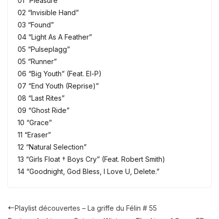
01 “Pleasure”
02 “Invisible Hand”
03 “Found”
04 “Light As A Feather”
05 “Pulseplagg”
05 “Runner”
06 “Big Youth” (Feat. El-P)
07 “End Youth (Reprise)”
08 “Last Rites”
09 “Ghost Ride”
10 “Grace”
11 “Eraser”
12 “Natural Selection”
13 “Girls Float † Boys Cry” (Feat. Robert Smith)
14 “Goodnight, God Bless, I Love U, Delete.”
Playlist découvertes – La griffe du Félin # 55