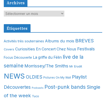
Archives
A
r
c
Étiquettes
h
i
BREVES
Albums du mois
Activités très souterraines
v
Festivals
Curiosities
e
En Concert Chez Nous
Covers
s
live de la
La griffe du Félin
Focus Découverte
semaine
Morrissey/The Smiths
Mr Erudit
NEWS
OLDIES
Playlist
Pictures On My Wall
Post-punk bands
Single
Découvertes
Podcasts
of the week
Tuco