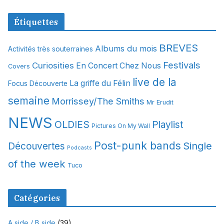
r
c
Étiquettes
h
i
BREVES
Albums du mois
Activités très souterraines
v
Festivals
Curiosities
e
En Concert Chez Nous
Covers
s
live de la
La griffe du Félin
Focus Découverte
semaine
Morrissey/The Smiths
Mr Erudit
NEWS
OLDIES
Playlist
Pictures On My Wall
Post-punk bands
Single
Découvertes
Podcasts
of the week
Tuco
Catégories
A side / B side
(39)