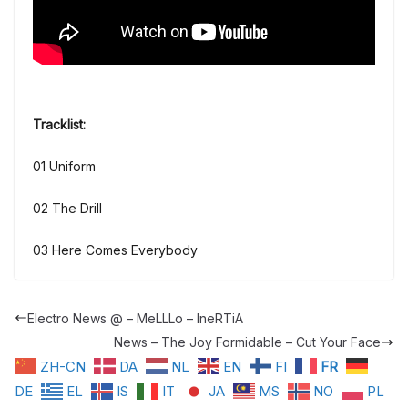
Tracklist:
01 Uniform
02 The Drill
03 Here Comes Everybody
Electro News @ – MeLLLo – IneRTiA
News – The Joy Formidable – Cut Your Face
ZH-CN
DA
NL
EN
FI
FR
DE
EL
IS
IT
JA
MS
NO
PL