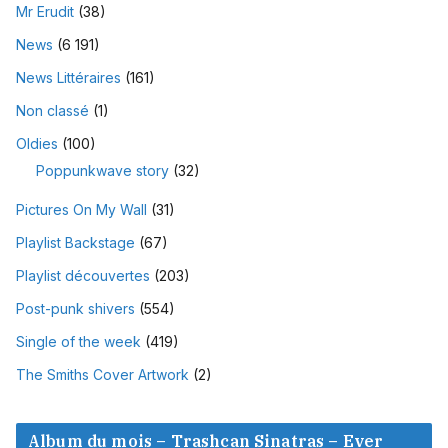
Mr Erudit
(38)
News
(6 191)
News Littéraires
(161)
Non classé
(1)
Oldies
(100)
Poppunkwave story
(32)
Pictures On My Wall
(31)
Playlist Backstage
(67)
Playlist découvertes
(203)
Post-punk shivers
(554)
Single of the week
(419)
The Smiths Cover Artwork
(2)
Album du mois – Trashcan Sinatras – Ever