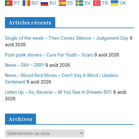
PT
RO
RU
ES
SV
TR
UK
Articles récents
Single of the week – Then Comes Silence – Judgement Day
9
août 2026
Post-punk shivers – Cure For Youth – Scars
9 août 2026
News – DIIV – ZIRP!
9 août 2026
News – Blood Red Shoes – Don’t Say A Word / Useless
Sentiment
9 août 2026
Listen Up – So, Reverie – All You See In Dreams (EP)
8 août
2026
Archives
A