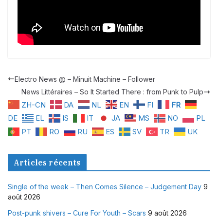
Electro News @ – Minuit Machine – Follower
News Littéraires – So It Started There : from Punk to Pulp
ZH-CN
DA
NL
EN
FI
FR
DE
EL
IS
IT
JA
MS
NO
PL
PT
RO
RU
ES
SV
TR
UK
Articles récents
Single of the week – Then Comes Silence – Judgement Day
9
août 2026
Post-punk shivers – Cure For Youth – Scars
9 août 2026