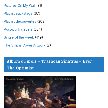
Pictures On My Wall
(31)
Playlist Backstage
(67)
Playlist découvertes
(203)
Post-punk shivers
(554)
Single of the week
(419)
The Smiths Cover Artwork
(2)
Album du mois – Trashcan Sinatras – Ever
The Optimist