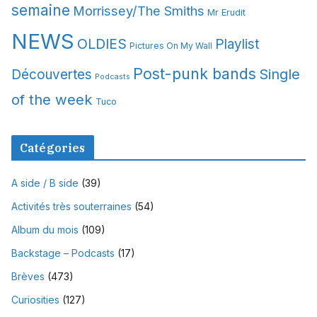
semaine
Morrissey/The Smiths
Mr Erudit
NEWS
OLDIES
Playlist
Pictures On My Wall
Post-punk bands
Single
Découvertes
Podcasts
of the week
Tuco
Catégories
A side / B side
(39)
Activités très souterraines
(54)
Album du mois
(109)
Backstage – Podcasts
(17)
Brèves
(473)
Curiosities
(127)