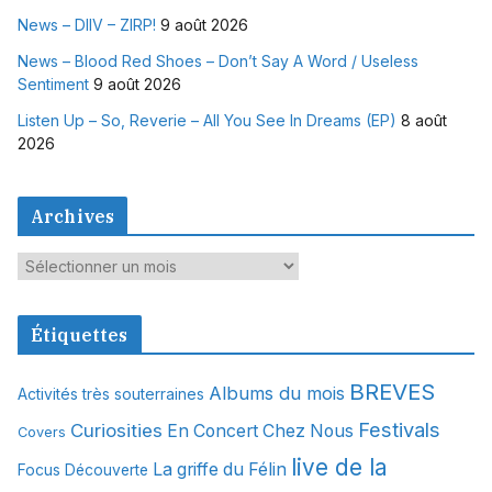
News – DIIV – ZIRP!
9 août 2026
News – Blood Red Shoes – Don’t Say A Word / Useless
Sentiment
9 août 2026
Listen Up – So, Reverie – All You See In Dreams (EP)
8 août
2026
Archives
A
r
c
Étiquettes
h
i
BREVES
Albums du mois
Activités très souterraines
v
Festivals
Curiosities
e
En Concert Chez Nous
Covers
s
live de la
La griffe du Félin
Focus Découverte