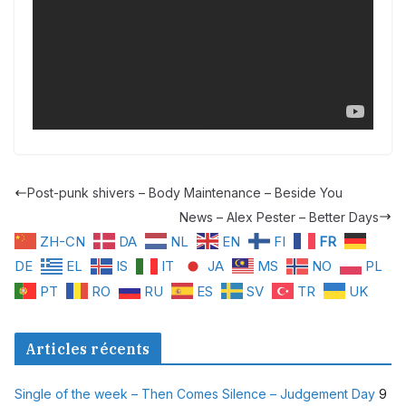
Post-punk shivers – Body Maintenance – Beside You
News – Alex Pester – Better Days
ZH-CN
DA
NL
EN
FI
FR
DE
EL
IS
IT
JA
MS
NO
PL
PT
RO
RU
ES
SV
TR
UK
Articles récents
Single of the week – Then Comes Silence – Judgement Day
9