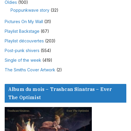
Oldies
(100)
Poppunkwave story
(32)
Pictures On My Wall
(31)
Playlist Backstage
(67)
Playlist découvertes
(203)
Post-punk shivers
(554)
Single of the week
(419)
The Smiths Cover Artwork
(2)
Album du mois – Trashcan Sinatras – Ever
The Optimist