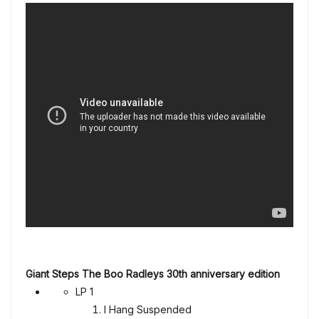
–
Giant Steps The Boo Radleys
30th anniversary edition
LP 1
I Hang Suspended