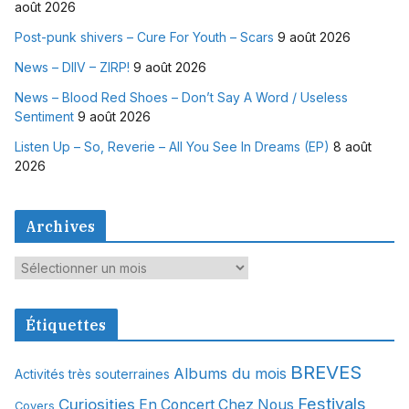
août 2026
Post-punk shivers – Cure For Youth – Scars
9 août 2026
News – DIIV – ZIRP!
9 août 2026
News – Blood Red Shoes – Don’t Say A Word / Useless
Sentiment
9 août 2026
Listen Up – So, Reverie – All You See In Dreams (EP)
8 août
2026
Archives
A
r
c
Étiquettes
h
i
BREVES
Albums du mois
Activités très souterraines
v
Festivals
Curiosities
e
En Concert Chez Nous
Covers