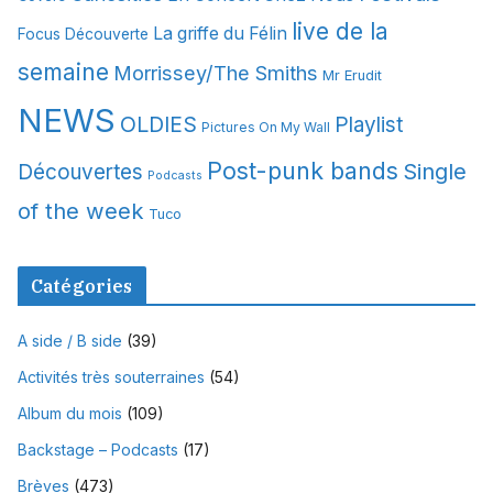
s
live de la
La griffe du Félin
Focus Découverte
semaine
Morrissey/The Smiths
Mr Erudit
NEWS
OLDIES
Playlist
Pictures On My Wall
Post-punk bands
Single
Découvertes
Podcasts
of the week
Tuco
Catégories
A side / B side
(39)
Activités très souterraines
(54)
Album du mois
(109)
Backstage – Podcasts
(17)
Brèves
(473)