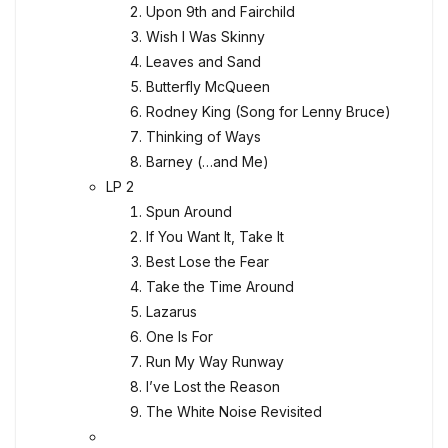
Upon 9th and Fairchild
Wish I Was Skinny
Leaves and Sand
Butterfly McQueen
Rodney King (Song for Lenny Bruce)
Thinking of Ways
Barney (…and Me)
LP 2
Spun Around
If You Want It, Take It
Best Lose the Fear
Take the Time Around
Lazarus
One Is For
Run My Way Runway
I’ve Lost the Reason
The White Noise Revisited