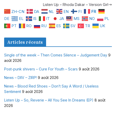
Listen Up – Rhoda Dakar – Version Girl
ZH-CN
DA
NL
EN
FI
FR
DE
EL
IS
IT
JA
MS
NO
PL
PT
RO
RU
ES
SV
TR
UK
Articles récents
Single of the week – Then Comes Silence – Judgement Day
9
août 2026
Post-punk shivers – Cure For Youth – Scars
9 août 2026
News – DIIV – ZIRP!
9 août 2026
News – Blood Red Shoes – Don’t Say A Word / Useless
Sentiment
9 août 2026
Listen Up – So, Reverie – All You See In Dreams (EP)
8 août
2026