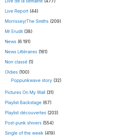
Live de la semaine
(477)
Live Report
(44)
Morrissey/The Smiths
(209)
Mr Erudit
(38)
News
(6 191)
News Littéraires
(161)
Non classé
(1)
Oldies
(100)
Poppunkwave story
(32)
Pictures On My Wall
(31)
Playlist Backstage
(67)
Playlist découvertes
(203)
Post-punk shivers
(554)
Single of the week
(419)