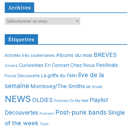
Archives
A
r
c
Étiquettes
h
i
BREVES
Albums du mois
Activités très souterraines
v
Festivals
Curiosities
e
En Concert Chez Nous
Covers
s
live de la
La griffe du Félin
Focus Découverte
semaine
Morrissey/The Smiths
Mr Erudit
NEWS
OLDIES
Playlist
Pictures On My Wall
Post-punk bands
Single
Découvertes
Podcasts
of the week
Tuco