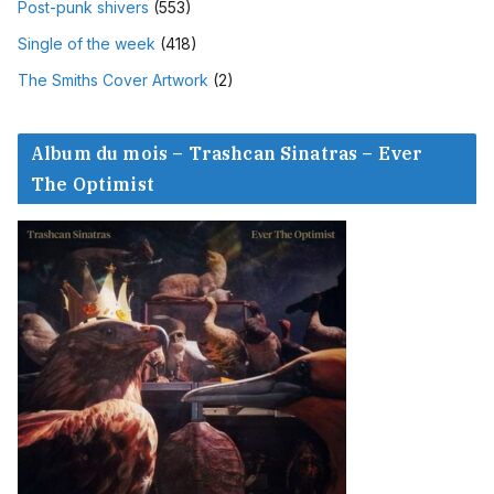
Post-punk shivers
(553)
Single of the week
(418)
The Smiths Cover Artwork
(2)
Album du mois – Trashcan Sinatras – Ever
The Optimist