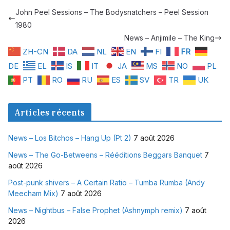
John Peel Sessions – The Bodysnatchers – Peel Session
1980
News – Anjimile – The King
ZH-CN
DA
NL
EN
FI
FR
DE
EL
IS
IT
JA
MS
NO
PL
PT
RO
RU
ES
SV
TR
UK
Articles récents
News – Los Bitchos – Hang Up (Pt 2)
7 août 2026
News – The Go-Betweens – Rééditions Beggars Banquet
7
août 2026
Post-punk shivers – A Certain Ratio – Tumba Rumba (Andy
Meecham Mix)
7 août 2026
News – Nightbus – False Prophet (Ashnymph remix)
7 août
2026