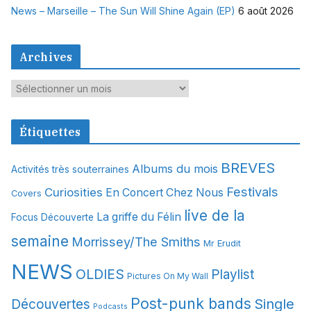
News – Marseille – The Sun Will Shine Again (EP)
6 août 2026
Archives
A
r
c
Étiquettes
h
i
BREVES
Albums du mois
Activités très souterraines
v
Festivals
Curiosities
e
En Concert Chez Nous
Covers
s
live de la
La griffe du Félin
Focus Découverte
semaine
Morrissey/The Smiths
Mr Erudit
NEWS
OLDIES
Playlist
Pictures On My Wall
Post-punk bands
Single
Découvertes
Podcasts