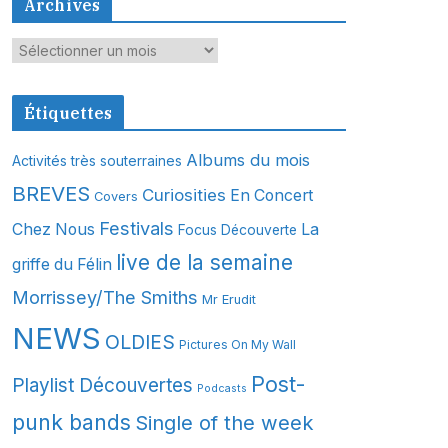
Archives
A
r
c
Étiquettes
h
i
Albums du mois
Activités très souterraines
v
BREVES
Curiosities
En Concert
Covers
e
s
Festivals
Chez Nous
La
Focus Découverte
live de la semaine
griffe du Félin
Morrissey/The Smiths
Mr Erudit
NEWS
OLDIES
Pictures On My Wall
Post-
Playlist Découvertes
Podcasts
punk bands
Single of the week