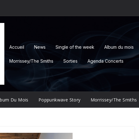
Accueil
News
Single of the week
Album du mois
Morrissey/The Smiths
Sorties
Agenda Concerts
lbum Du Mois
Poppunkwave Story
Morrissey/The Smiths