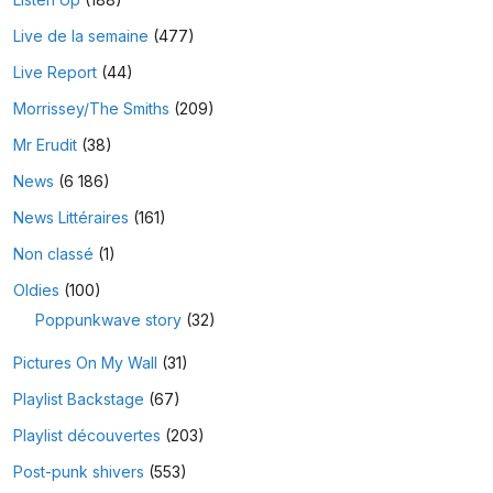
Live de la semaine
(477)
Live Report
(44)
Morrissey/The Smiths
(209)
Mr Erudit
(38)
News
(6 186)
News Littéraires
(161)
Non classé
(1)
Oldies
(100)
Poppunkwave story
(32)
Pictures On My Wall
(31)
Playlist Backstage
(67)
Playlist découvertes
(203)
Post-punk shivers
(553)