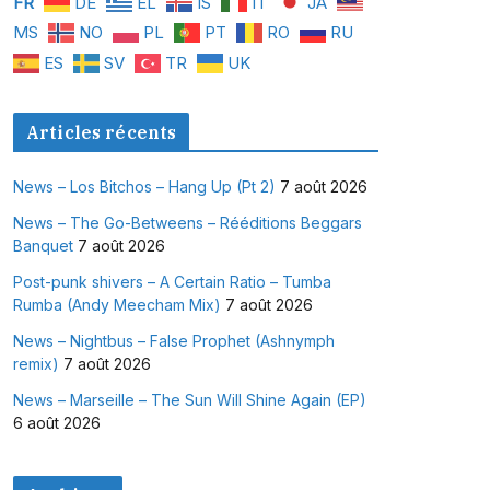
FR
DE
EL
IS
IT
JA
MS
NO
PL
PT
RO
RU
ES
SV
TR
UK
Articles récents
News – Los Bitchos – Hang Up (Pt 2)
7 août 2026
News – The Go-Betweens – Rééditions Beggars
Banquet
7 août 2026
Post-punk shivers – A Certain Ratio – Tumba
Rumba (Andy Meecham Mix)
7 août 2026
News – Nightbus – False Prophet (Ashnymph
remix)
7 août 2026
News – Marseille – The Sun Will Shine Again (EP)
6 août 2026