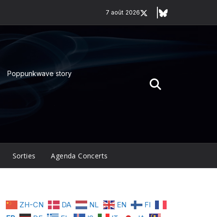
7 août 2026
Poppunkwave story
Sorties
Agenda Concerts
ZH-CN
DA
NL
EN
FI