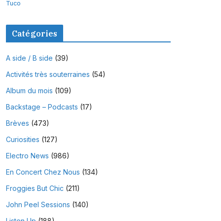
Tuco
Catégories
A side / B side
(39)
Activités très souterraines
(54)
Album du mois
(109)
Backstage – Podcasts
(17)
Brèves
(473)
Curiosities
(127)
Electro News
(986)
En Concert Chez Nous
(134)
Froggies But Chic
(211)
John Peel Sessions
(140)
Listen Up
(188)