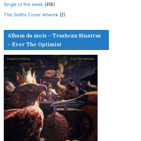
Single of the week
(418)
The Smiths Cover Artwork
(2)
Album du mois – Trashcan Sinatras
– Ever The Optimist