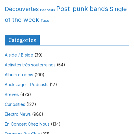
Post-punk bands
Single
Découvertes
Podcasts
of the week
Tuco
Catégories
A side / B side
(39)
Activités très souterraines
(54)
Album du mois
(109)
Backstage – Podcasts
(17)
Brèves
(473)
Curiosities
(127)
Electro News
(986)
En Concert Chez Nous
(134)
Froggies But Chic
(211)