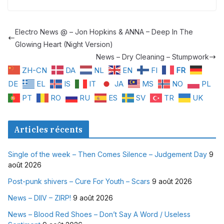
Electro News @ – Jon Hopkins & ANNA – Deep In The
Glowing Heart (Night Version)
News – Dry Cleaning – Stumpwork
ZH-CN
DA
NL
EN
FI
FR
DE
EL
IS
IT
JA
MS
NO
PL
PT
RO
RU
ES
SV
TR
UK
Articles récents
Single of the week – Then Comes Silence – Judgement Day
9
août 2026
Post-punk shivers – Cure For Youth – Scars
9 août 2026
News – DIIV – ZIRP!
9 août 2026
News – Blood Red Shoes – Don’t Say A Word / Useless