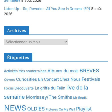
Sentiment
9 août 2026
Listen Up – So, Reverie – All You See In Dreams (EP)
8 août
2026
Archives
A
r
c
Étiquettes
h
i
BREVES
Albums du mois
Activités très souterraines
v
Festivals
Curiosities
e
En Concert Chez Nous
Covers
s
live de la
La griffe du Félin
Focus Découverte
semaine
Morrissey/The Smiths
Mr Erudit
NEWS
OLDIES
Playlist
Pictures On My Wall