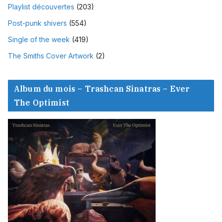
Playlist découvertes
(203)
Post-punk shivers
(554)
Single of the week
(419)
The Smiths Cover Artwork
(2)
Album du mois – Trashcan Sinatras – Ever
The Optimist