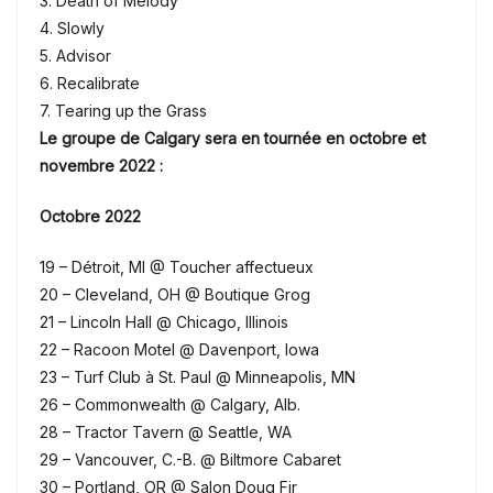
3. Death of Melody
4. Slowly
5. Advisor
6. Recalibrate
7. Tearing up the Grass
Le groupe de Calgary sera en tournée en octobre et
novembre 2022 :
Octobre 2022
19 – Détroit, MI @ Toucher affectueux
20 – Cleveland, OH @ Boutique Grog
21 – Lincoln Hall @ Chicago, Illinois
22 – Racoon Motel @ Davenport, Iowa
23 – Turf Club à St. Paul @ Minneapolis, MN
26 – Commonwealth @ Calgary, Alb.
28 – Tractor Tavern @ Seattle, WA
29 – Vancouver, C.-B. @ Biltmore Cabaret
30 – Portland, OR @ Salon Doug Fir