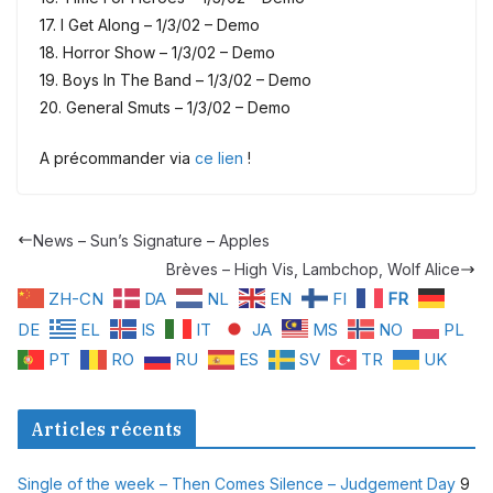
17. I Get Along – 1/3/02 – Demo
18. Horror Show – 1/3/02 – Demo
19. Boys In The Band – 1/3/02 – Demo
20. General Smuts – 1/3/02 – Demo
A précommander via
ce lien
!
News – Sun’s Signature – Apples
Brèves – High Vis, Lambchop, Wolf Alice
ZH-CN
DA
NL
EN
FI
FR
DE
EL
IS
IT
JA
MS
NO
PL
PT
RO
RU
ES
SV
TR
UK
Articles récents
Single of the week – Then Comes Silence – Judgement Day
9