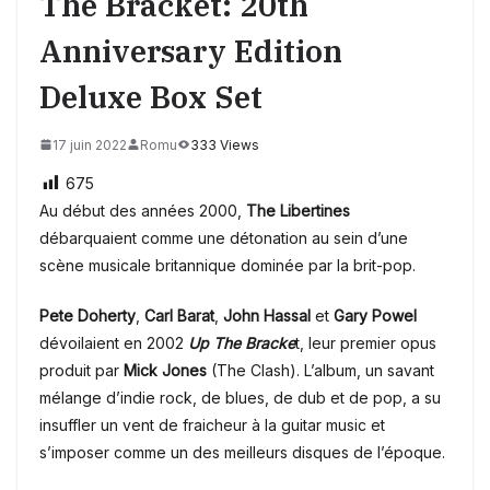
The Bracket: 20th
Anniversary Edition
Deluxe Box Set
17 juin 2022
Romu
333 Views
675
Au début des années 2000,
The Libertines
débarquaient comme une détonation au sein d’une
scène musicale britannique dominée par la brit-pop.
Pete Doherty
,
Carl Barat
,
John Hassal
et
Gary Powel
dévoilaient en 2002
Up The Bracke
t, leur premier opus
produit par
Mick Jones
(The Clash). L’album, un savant
mélange d’indie rock, de blues, de dub et de pop, a su
insuffler un vent de fraicheur à la guitar music et
s’imposer comme un des meilleurs disques de l’époque.