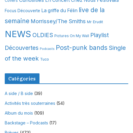
Curiosities
En Concert Chez Nous
Covers
s
live de la
La griffe du Félin
Focus Découverte
semaine
Morrissey/The Smiths
Mr Erudit
NEWS
OLDIES
Playlist
Pictures On My Wall
Post-punk bands
Single
Découvertes
Podcasts
of the week
Tuco
Catégories
A side / B side
(39)
Activités très souterraines
(54)
Album du mois
(109)
Backstage – Podcasts
(17)
Brèves
(473)