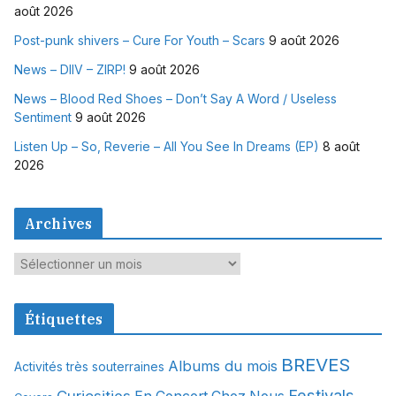
août 2026
Post-punk shivers – Cure For Youth – Scars
9 août 2026
News – DIIV – ZIRP!
9 août 2026
News – Blood Red Shoes – Don’t Say A Word / Useless
Sentiment
9 août 2026
Listen Up – So, Reverie – All You See In Dreams (EP)
8 août
2026
Archives
A
r
c
Étiquettes
h
i
BREVES
Albums du mois
Activités très souterraines
v
Festivals
e