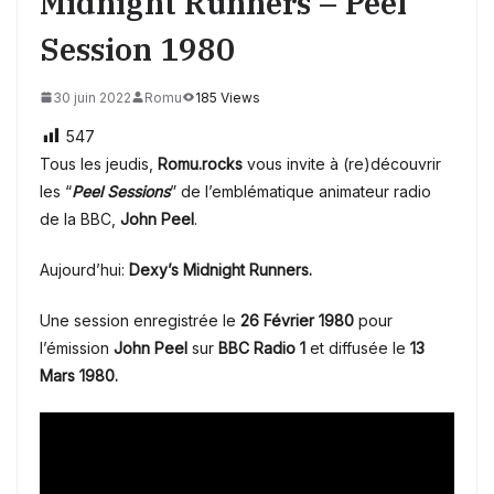
Midnight Runners – Peel
Session 1980
30 juin 2022
Romu
185 Views
547
Tous les jeudis,
Romu.rocks
vous invite à (re)découvrir
les “
Peel Sessions
” de l’emblématique animateur radio
de la BBC,
John Peel
.
Aujourd’hui:
Dexy’s Midnight Runners
.
Une session enregistrée le
26 Février 1980
pour
l’émission
John Peel
sur
BBC Radio 1
et diffusée le
13
Mars 1980.