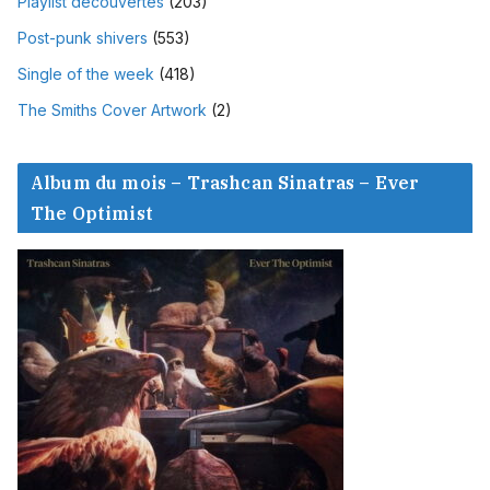
Playlist découvertes
(203)
Post-punk shivers
(553)
Single of the week
(418)
The Smiths Cover Artwork
(2)
Album du mois – Trashcan Sinatras – Ever
The Optimist