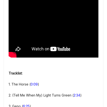
Tracklist:
1. The Horse (
0:09
)
2. (Tell Me When My) Light Turns Green (
2:34
)
3. Geno (
6:25
)