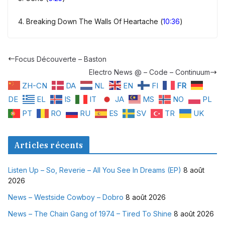
4. Breaking Down The Walls Of Heartache (
10:36
)
Focus Découverte – Baston
Electro News @ – Code – Continuum
ZH-CN
DA
NL
EN
FI
FR
DE
EL
IS
IT
JA
MS
NO
PL
PT
RO
RU
ES
SV
TR
UK
Articles récents
Listen Up – So, Reverie – All You See In Dreams (EP)
8 août
2026
News – Westside Cowboy – Dobro
8 août 2026
News – The Chain Gang of 1974 – Tired To Shine
8 août 2026