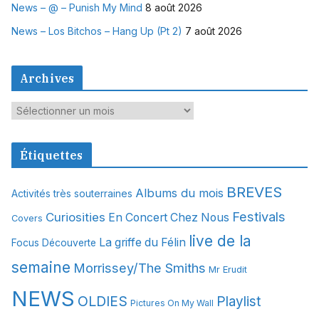
News – @ – Punish My Mind
8 août 2026
News – Los Bitchos – Hang Up (Pt 2)
7 août 2026
Archives
A
r
c
Étiquettes
h
i
BREVES
Albums du mois
Activités très souterraines
v
Festivals
Curiosities
e
En Concert Chez Nous
Covers
s
live de la
La griffe du Félin
Focus Découverte
semaine
Morrissey/The Smiths
Mr Erudit
NEWS
OLDIES
Playlist
Pictures On My Wall