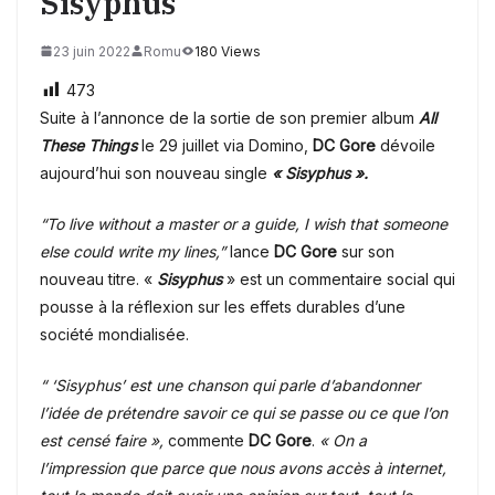
Sisyphus
23 juin 2022
Romu
180 Views
473
Suite à l’annonce de la sortie de son premier album
All
These Things
le 29 juillet via Domino,
DC Gore
dévoile
aujourd’hui son nouveau single
« Sisyphus ».
“To live without a master or a guide, I wish that someone
else could write my lines,”
lance
DC Gore
sur son
nouveau titre. «
Sisyphus
» est un commentaire social qui
pousse à la réflexion sur les effets durables d’une
société mondialisée.
“ ‘
Sisyphus’ est une chanson qui parle d’abandonner
l’idée de prétendre savoir ce qui se passe ou ce que l’on
est censé faire »,
commente
DC Gore
.
« On a
l’impression que parce que nous avons accès à internet,