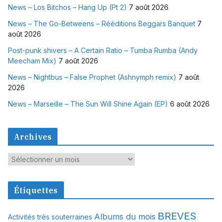
News – Los Bitchos – Hang Up (Pt 2)
7 août 2026
News – The Go-Betweens – Rééditions Beggars Banquet
7
août 2026
Post-punk shivers – A Certain Ratio – Tumba Rumba (Andy
Meecham Mix)
7 août 2026
News – Nightbus – False Prophet (Ashnymph remix)
7 août
2026
News – Marseille – The Sun Will Shine Again (EP)
6 août 2026
Archives
A
r
c
Étiquettes
h
i
BREVES
Albums du mois
Activités très souterraines
v