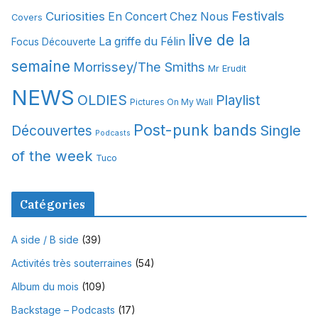
Festivals
Curiosities
e
En Concert Chez Nous
Covers
s
live de la
La griffe du Félin
Focus Découverte
semaine
Morrissey/The Smiths
Mr Erudit
NEWS
OLDIES
Playlist
Pictures On My Wall
Post-punk bands
Single
Découvertes
Podcasts
of the week
Tuco
Catégories
A side / B side
(39)
Activités très souterraines
(54)
Album du mois
(109)
Backstage – Podcasts
(17)