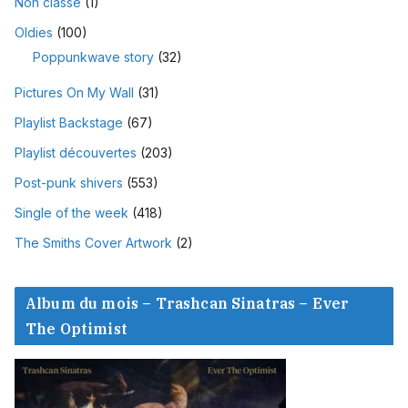
Non classé
(1)
Oldies
(100)
Poppunkwave story
(32)
Pictures On My Wall
(31)
Playlist Backstage
(67)
Playlist découvertes
(203)
Post-punk shivers
(553)
Single of the week
(418)
The Smiths Cover Artwork
(2)
Album du mois – Trashcan Sinatras – Ever
The Optimist