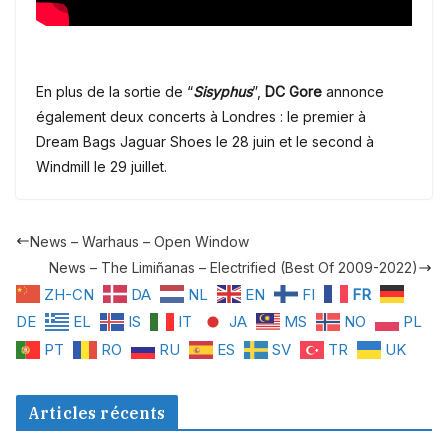
En plus de la sortie de “
Sisyphus
”,
DC Gore
annonce
également deux concerts à Londres : le premier à
Dream Bags Jaguar Shoes le 28 juin et le second à
Windmill le 29 juillet.
News – Warhaus – Open Window
News – The Limiñanas – Electrified (Best Of 2009-2022)
ZH-CN
DA
NL
EN
FI
FR
DE
EL
IS
IT
JA
MS
NO
PL
PT
RO
RU
ES
SV
TR
UK
Articles récents