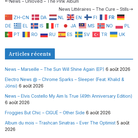
News – Unloved – The Pink Album
News Littéraires – The Cure – Stills
ZH-CN
DA
NL
EN
FI
FR
DE
EL
IS
IT
JA
MS
NO
PL
PT
RO
RU
ES
SV
TR
UK
Articles récents
News – Marseille – The Sun Will Shine Again (EP)
6 août 2026
Electro News @ – Chrome Sparks – Sleeper (Feat. Khalid &
Jónsi)
6 août 2026
News – Elvis Costello My Aim Is True (49th Anniversary Edition)
6 août 2026
Froggies But Chic – CIGUË – Other Side
6 août 2026
Album du mois – Trashcan Sinatras – Ever The Optimist
5 août
2026