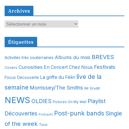
Archives
A
r
c
Étiquettes
h
i
BREVES
Albums du mois
Activités très souterraines
v
Festivals
Curiosities
e
En Concert Chez Nous
Covers
s
live de la
La griffe du Félin
Focus Découverte
semaine
Morrissey/The Smiths
Mr Erudit
NEWS
OLDIES
Playlist
Pictures On My Wall
Post-punk bands
Single
Découvertes
Podcasts
of the week
Tuco