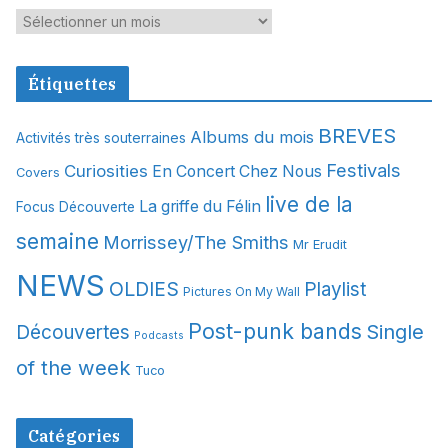
A
r
c
Étiquettes
h
i
BREVES
Albums du mois
Activités très souterraines
v
Festivals
Curiosities
e
En Concert Chez Nous
Covers
s
live de la
La griffe du Félin
Focus Découverte
semaine
Morrissey/The Smiths
Mr Erudit
NEWS
OLDIES
Playlist
Pictures On My Wall
Post-punk bands
Single
Découvertes
Podcasts
of the week
Tuco
Catégories