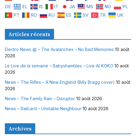
DE
EL
IS
IT
JA
MS
NO
PL
PT
RO
RU
ES
SV
TR
UK
Articles récents
Electro News @ – The Avalanches – No Bad Memories
10 août
2026
Le Live de la semaine – Babyshambles – Live At KOKO
10 août
2026
News – The Rifles – A New England (Billy Bragg cover)
10 août
2026
News – The Family Rain – Disruptor
10 août 2026
News – Railcard – Unstable Neighbour
10 août 2026
Archives