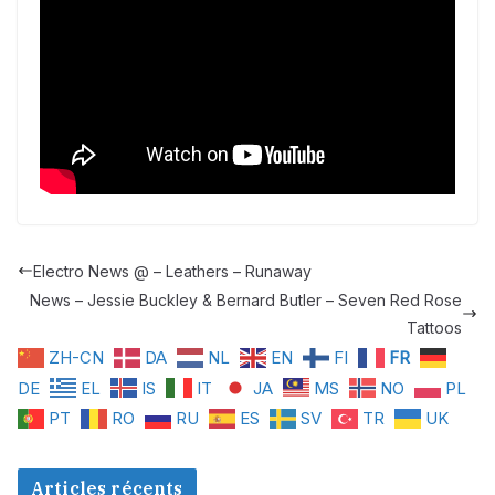
Electro News @ – Leathers – Runaway
News – Jessie Buckley & Bernard Butler – Seven Red Rose
Tattoos
ZH-CN
DA
NL
EN
FI
FR
DE
EL
IS
IT
JA
MS
NO
PL
PT
RO
RU
ES
SV
TR
UK
Articles récents