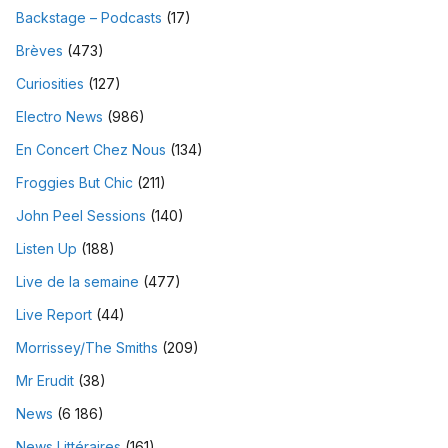
Backstage – Podcasts
(17)
Brèves
(473)
Curiosities
(127)
Electro News
(986)
En Concert Chez Nous
(134)
Froggies But Chic
(211)
John Peel Sessions
(140)
Listen Up
(188)
Live de la semaine
(477)
Live Report
(44)
Morrissey/The Smiths
(209)
Mr Erudit
(38)
News
(6 186)
News Littéraires
(161)