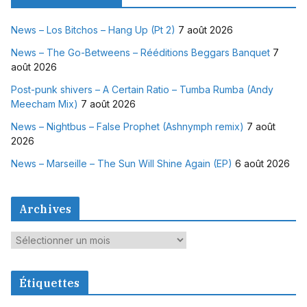
News – Los Bitchos – Hang Up (Pt 2)
7 août 2026
News – The Go-Betweens – Rééditions Beggars Banquet
7
août 2026
Post-punk shivers – A Certain Ratio – Tumba Rumba (Andy
Meecham Mix)
7 août 2026
News – Nightbus – False Prophet (Ashnymph remix)
7 août
2026
News – Marseille – The Sun Will Shine Again (EP)
6 août 2026
Archives
A
r
c
Étiquettes
h