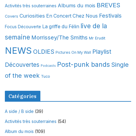
i
BREVES
Albums du mois
Activités très souterraines
v
Festivals
Curiosities
e
En Concert Chez Nous
Covers
s
live de la
La griffe du Félin
Focus Découverte
semaine
Morrissey/The Smiths
Mr Erudit
NEWS
OLDIES
Playlist
Pictures On My Wall
Post-punk bands
Single
Découvertes
Podcasts
of the week
Tuco
Catégories
A side / B side
(39)
Activités très souterraines
(54)
Album du mois
(109)