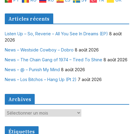
Articles récents
Listen Up – So, Reverie – All You See In Dreams (EP)
8 août
2026
News – Westside Cowboy – Dobro
8 août 2026
News – The Chain Gang of 1974 – Tired To Shine
8 août 2026
News – @ – Punish My Mind
8 août 2026
News – Los Bitchos – Hang Up (Pt 2)
7 août 2026
Archives
A
r
c
Étiquettes