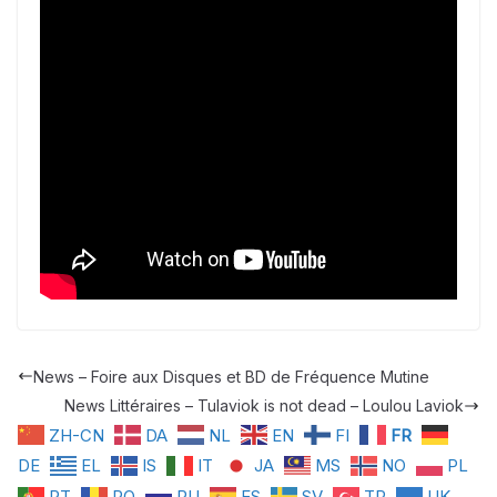
News – Foire aux Disques et BD de Fréquence Mutine
News Littéraires – Tulaviok is not dead – Loulou Laviok​
ZH-CN
DA
NL
EN
FI
FR
DE
EL
IS
IT
JA
MS
NO
PL
PT
RO
RU
ES
SV
TR
UK