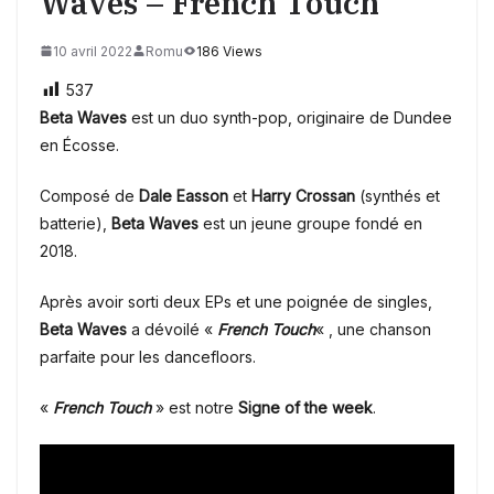
Waves – French Touch
10 avril 2022
Romu
186 Views
537
Beta Waves
est un duo synth-pop, originaire de Dundee
en Écosse.
Composé de
Dale Easson
et
Harry Crossan
(synthés et
batterie),
Beta Waves
est un jeune groupe fondé en
2018.
Après avoir sorti deux EPs et une poignée de singles,
Beta Waves
a dévoilé «
French Touch
« , une chanson
parfaite pour les dancefloors.
«
French Touch
» est notre
Signe of the week
.