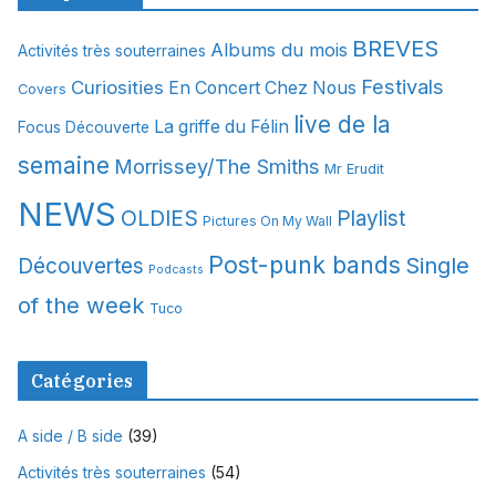
h
i
BREVES
Albums du mois
Activités très souterraines
v
Festivals
Curiosities
e
En Concert Chez Nous
Covers
s
live de la
La griffe du Félin
Focus Découverte
semaine
Morrissey/The Smiths
Mr Erudit
NEWS
OLDIES
Playlist
Pictures On My Wall
Post-punk bands
Single
Découvertes
Podcasts
of the week
Tuco
Catégories
A side / B side
(39)
Activités très souterraines
(54)