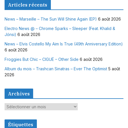
Articles récents
News – Marseille – The Sun Will Shine Again (EP)
6 août 2026
Electro News @ – Chrome Sparks – Sleeper (Feat. Khalid &
Jónsi)
6 août 2026
News – Elvis Costello My Aim Is True (49th Anniversary Edition)
6 août 2026
Froggies But Chic – CIGUË – Other Side
6 août 2026
Album du mois – Trashcan Sinatras – Ever The Optimist
5 août
2026
Archives
A
r
c
Étiquettes
h