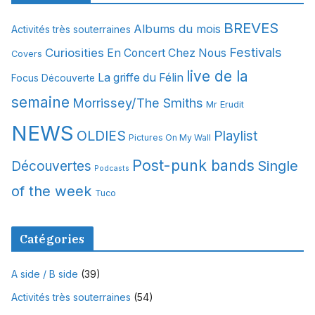
i
BREVES
Albums du mois
Activités très souterraines
v
Festivals
Curiosities
e
En Concert Chez Nous
Covers
s
live de la
La griffe du Félin
Focus Découverte
semaine
Morrissey/The Smiths
Mr Erudit
NEWS
OLDIES
Playlist
Pictures On My Wall
Post-punk bands
Single
Découvertes
Podcasts
of the week
Tuco
Catégories
A side / B side
(39)
Activités très souterraines
(54)