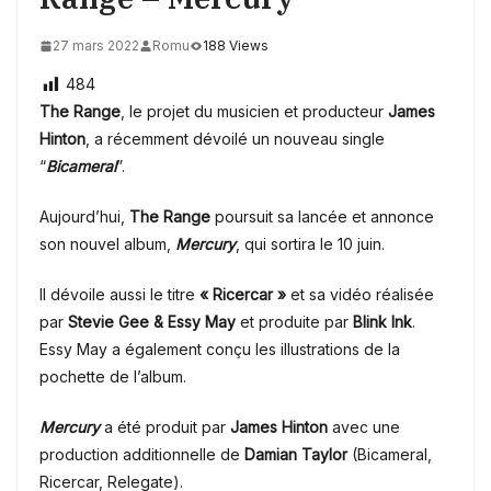
27 mars 2022
Romu
188 Views
484
The Range
, le projet du musicien et producteur
James
Hinton
, a récemment dévoilé un nouveau single
“
Bicameral
”.
Aujourd’hui,
The Range
poursuit sa lancée et annonce
son nouvel album,
Mercury
, qui sortira le 10 juin.
Il dévoile aussi le titre
« Ricercar »
et sa vidéo réalisée
par
Stevie Gee & Essy May
et produite par
Blink Ink
.
Essy May a également conçu les illustrations de la
pochette de l’album.
Mercury
a été produit par
James Hinton
avec une
production additionnelle de
Damian Taylor
(Bicameral,
Ricercar, Relegate).