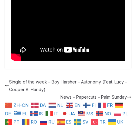
Single of the week – Boy Harsher – Autonomy (Feat. Lucy –
Cooper B. Handy)
News – Papercuts – Palm Sunday
ZH-CN
DA
NL
EN
FI
FR
DE
EL
IS
IT
JA
MS
NO
PL
PT
RO
RU
ES
SV
TR
UK