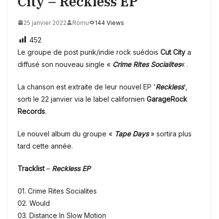
City – Reckless EP
25 janvier 2022
Romu
144 Views
452
Le groupe de post punk/indie rock suédois
Cut City
a
diffusé son nouveau single «
Crime Rites
Socialites
« .
La chanson est extraite de leur nouvel EP ‘
Reckless
‘,
sorti le 22 janvier via le label californien
GarageRock
Records
.
Le nouvel album du groupe «
Tape Days
» sortira plus
tard cette année.
Tracklist
–
Reckless
EP
01. Crime Rites Socialites
02. Would
03. Distance In Slow Motion