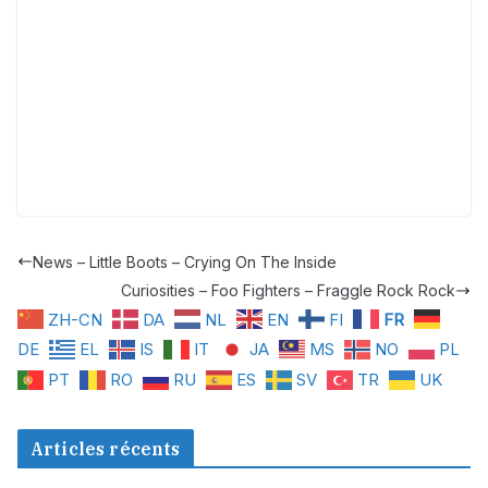
News – Little Boots – Crying On The Inside
Curiosities – Foo Fighters – Fraggle Rock Rock
ZH-CN
DA
NL
EN
FI
FR
DE
EL
IS
IT
JA
MS
NO
PL
PT
RO
RU
ES
SV
TR
UK
Articles récents