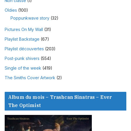
Non classé
(1)
Oldies
(100)
Poppunkwave story
(32)
Pictures On My Wall
(31)
Playlist Backstage
(67)
Playlist découvertes
(203)
Post-punk shivers
(554)
Single of the week
(419)
The Smiths Cover Artwork
(2)
Album du mois – Trashcan Sinatras – Ever
The Optimist