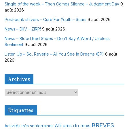
Single of the week – Then Comes Silence – Judgement Day
9
août 2026
Post-punk shivers – Cure For Youth – Scars
9 août 2026
News – DIIV – ZIRP!
9 août 2026
News – Blood Red Shoes – Don’t Say A Word / Useless
Sentiment
9 août 2026
Listen Up – So, Reverie – All You See In Dreams (EP)
8 août
2026
Archives
A
r
c
Étiquettes
h
i
BREVES
Albums du mois
Activités très souterraines
v