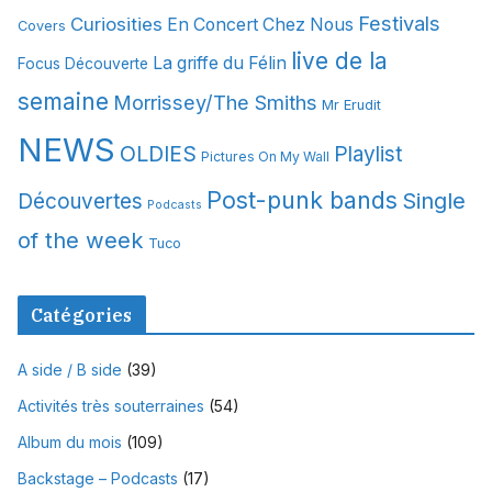
Festivals
Curiosities
e
En Concert Chez Nous
Covers
s
live de la
La griffe du Félin
Focus Découverte
semaine
Morrissey/The Smiths
Mr Erudit
NEWS
OLDIES
Playlist
Pictures On My Wall
Post-punk bands
Single
Découvertes
Podcasts
of the week
Tuco
Catégories
A side / B side
(39)
Activités très souterraines
(54)
Album du mois
(109)
Backstage – Podcasts
(17)