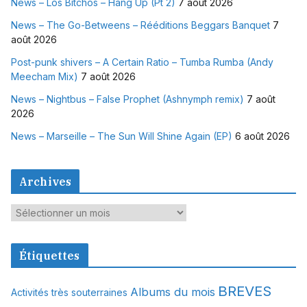
News – Los Bitchos – Hang Up (Pt 2)
7 août 2026
News – The Go-Betweens – Rééditions Beggars Banquet
7
août 2026
Post-punk shivers – A Certain Ratio – Tumba Rumba (Andy
Meecham Mix)
7 août 2026
News – Nightbus – False Prophet (Ashnymph remix)
7 août
2026
News – Marseille – The Sun Will Shine Again (EP)
6 août 2026
Archives
A
r
c
Étiquettes
h
i
BREVES
Albums du mois
Activités très souterraines
v