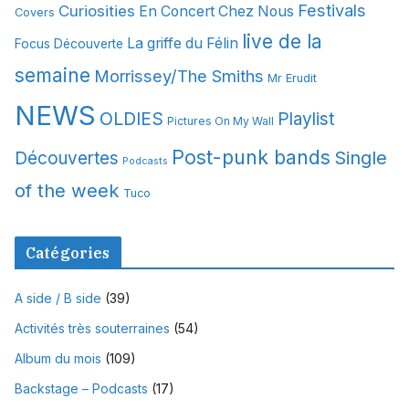
Festivals
Curiosities
e
En Concert Chez Nous
Covers
s
live de la
La griffe du Félin
Focus Découverte
semaine
Morrissey/The Smiths
Mr Erudit
NEWS
OLDIES
Playlist
Pictures On My Wall
Post-punk bands
Single
Découvertes
Podcasts
of the week
Tuco
Catégories
A side / B side
(39)
Activités très souterraines
(54)
Album du mois
(109)
Backstage – Podcasts
(17)