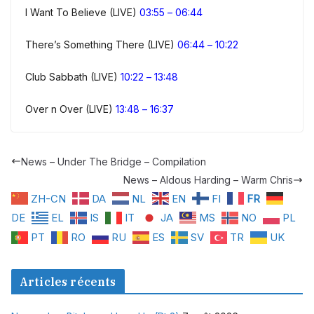
I Want To Believe (LIVE)
03:55
–
06:44
There’s Something There (LIVE)
06:44
–
10:22
Club Sabbath (LIVE)
10:22
–
13:48
Over n Over (LIVE)
13:48
–
16:37
News – Under The Bridge – Compilation
News – Aldous Harding – Warm Chris
ZH-CN
DA
NL
EN
FI
FR
DE
EL
IS
IT
JA
MS
NO
PL
PT
RO
RU
ES
SV
TR
UK
Articles récents