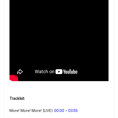
Tracklist:
More! More! More! (LIVE)
00:00
–
03:55