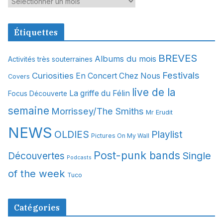
A
r
c
Étiquettes
h
i
BREVES
Albums du mois
Activités très souterraines
v
Festivals
Curiosities
e
En Concert Chez Nous
Covers
s
live de la
La griffe du Félin
Focus Découverte
semaine
Morrissey/The Smiths
Mr Erudit
NEWS
OLDIES
Playlist
Pictures On My Wall
Post-punk bands
Single
Découvertes
Podcasts
of the week
Tuco
Catégories