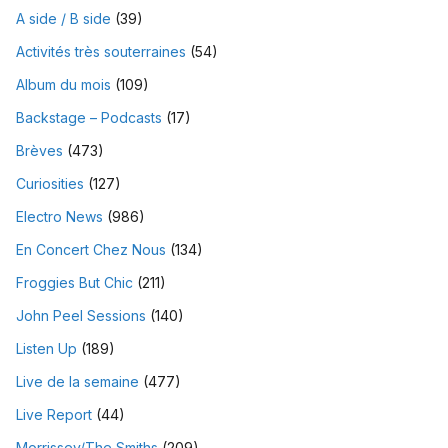
A side / B side
(39)
Activités très souterraines
(54)
Album du mois
(109)
Backstage – Podcasts
(17)
Brèves
(473)
Curiosities
(127)
Electro News
(986)
En Concert Chez Nous
(134)
Froggies But Chic
(211)
John Peel Sessions
(140)
Listen Up
(189)
Live de la semaine
(477)
Live Report
(44)
Morrissey/The Smiths
(209)