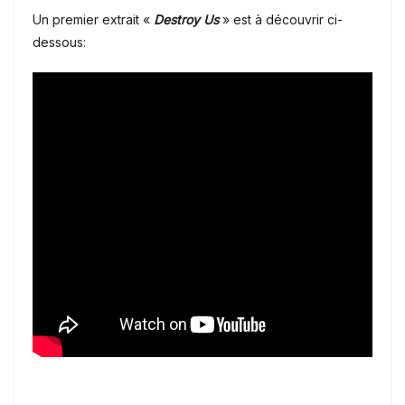
Un premier extrait «
Destroy Us
» est à découvrir ci-
dessous: