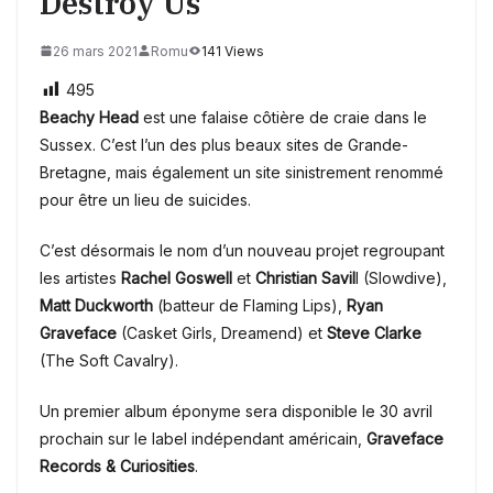
Destroy Us
26 mars 2021
Romu
141 Views
495
Beachy Head
est une falaise côtière de craie dans le
Sussex. C’est l’un des plus beaux sites de Grande-
Bretagne, mais également un site sinistrement renommé
pour être un lieu de suicides.
C’est désormais le nom d’un nouveau projet regroupant
les artistes
Rachel Goswell
et
Christian Savil
l (Slowdive),
Matt Duckworth
(batteur de Flaming Lips),
Ryan
Graveface
(Casket Girls, Dreamend) et
Steve Clarke
(The Soft Cavalry).
Un premier album éponyme sera disponible le 30 avril
prochain sur le label indépendant américain,
Graveface
Records & Curiosities
.