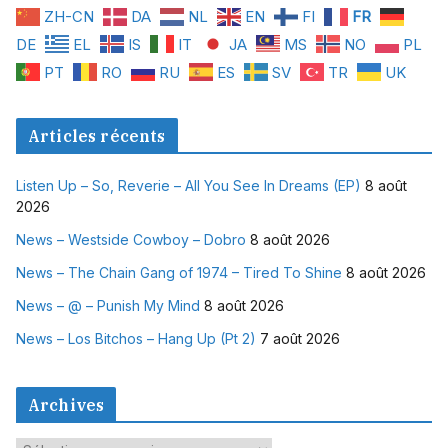
ZH-CN
DA
NL
EN
FI
FR
DE
EL
IS
IT
JA
MS
NO
PL
PT
RO
RU
ES
SV
TR
UK
Articles récents
Listen Up – So, Reverie – All You See In Dreams (EP)
8 août
2026
News – Westside Cowboy – Dobro
8 août 2026
News – The Chain Gang of 1974 – Tired To Shine
8 août 2026
News – @ – Punish My Mind
8 août 2026
News – Los Bitchos – Hang Up (Pt 2)
7 août 2026
Archives