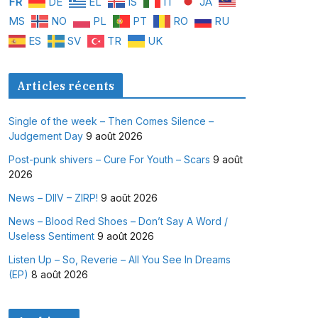
FR
DE
EL
IS
IT
JA
MS
NO
PL
PT
RO
RU
ES
SV
TR
UK
Articles récents
Single of the week – Then Comes Silence –
Judgement Day
9 août 2026
Post-punk shivers – Cure For Youth – Scars
9 août
2026
News – DIIV – ZIRP!
9 août 2026
News – Blood Red Shoes – Don’t Say A Word /
Useless Sentiment
9 août 2026
Listen Up – So, Reverie – All You See In Dreams
(EP)
8 août 2026