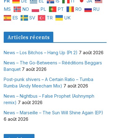
FR
DE
EL
IS
IT
JA
MS
NO
PL
PT
RO
RU
ES
SV
TR
UK
Articles récents
News – Los Bitchos – Hang Up (Pt 2)
7 août 2026
News – The Go-Betweens – Rééditions Beggars
Banquet
7 août 2026
Post-punk shivers – A Certain Ratio – Tumba
Rumba (Andy Meecham Mix)
7 août 2026
News – Nightbus – False Prophet (Ashnymph
remix)
7 août 2026
News – Marseille – The Sun Will Shine Again (EP)
6 août 2026