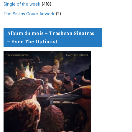
Single of the week
(418)
The Smiths Cover Artwork
(2)
Album du mois – Trashcan Sinatras
– Ever The Optimist