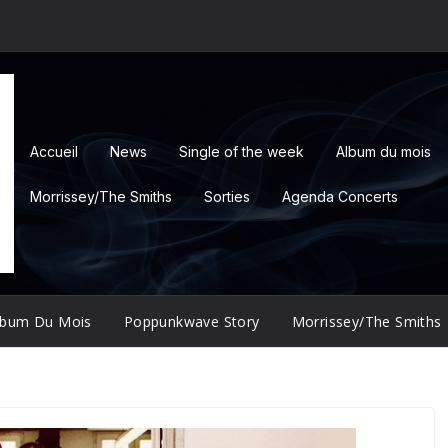
Accueil
News
Single of the week
Album du mois
Morrissey/The Smiths
Sorties
Agenda Concerts
lbum Du Mois
Poppunkwave Story
Morrissey/The Smiths