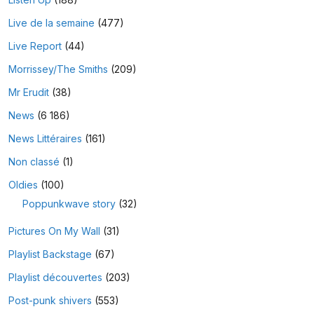
Live de la semaine
(477)
Live Report
(44)
Morrissey/The Smiths
(209)
Mr Erudit
(38)
News
(6 186)
News Littéraires
(161)
Non classé
(1)
Oldies
(100)
Poppunkwave story
(32)
Pictures On My Wall
(31)
Playlist Backstage
(67)
Playlist découvertes
(203)
Post-punk shivers
(553)