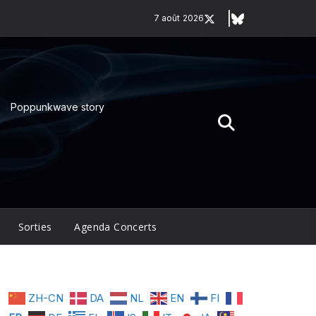
7 août 2026
Poppunkwave story
Sorties
Agenda Concerts
ZH-CN
DA
NL
EN
FI