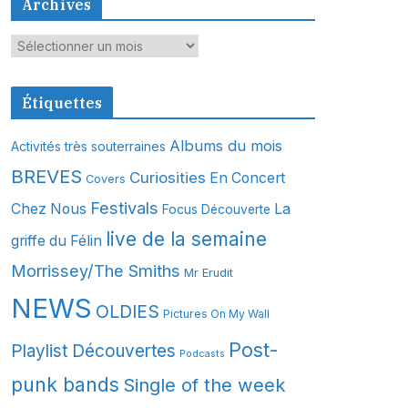
Archives
A
r
c
Étiquettes
h
i
Albums du mois
Activités très souterraines
v
BREVES
Curiosities
En Concert
Covers
e
s
Festivals
Chez Nous
La
Focus Découverte
live de la semaine
griffe du Félin
Morrissey/The Smiths
Mr Erudit
NEWS
OLDIES
Pictures On My Wall
Post-
Playlist Découvertes
Podcasts
punk bands
Single of the week