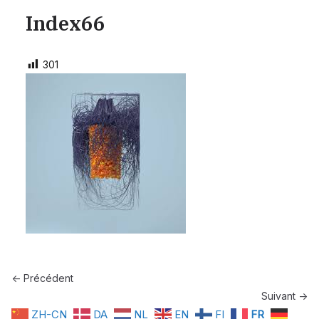
Index66
301
← Précédent
Suivant →
ZH-CN
DA
NL
EN
FI
FR