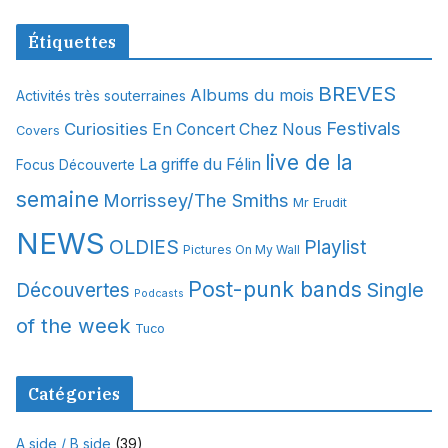
r
c
Étiquettes
h
i
BREVES
Albums du mois
Activités très souterraines
v
Festivals
Curiosities
e
En Concert Chez Nous
Covers
s
live de la
La griffe du Félin
Focus Découverte
semaine
Morrissey/The Smiths
Mr Erudit
NEWS
OLDIES
Playlist
Pictures On My Wall
Post-punk bands
Single
Découvertes
Podcasts
of the week
Tuco
Catégories
A side / B side
(39)