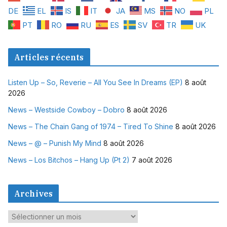
DE
EL
IS
IT
JA
MS
NO
PL
PT
RO
RU
ES
SV
TR
UK
Articles récents
Listen Up – So, Reverie – All You See In Dreams (EP)
8 août
2026
News – Westside Cowboy – Dobro
8 août 2026
News – The Chain Gang of 1974 – Tired To Shine
8 août 2026
News – @ – Punish My Mind
8 août 2026
News – Los Bitchos – Hang Up (Pt 2)
7 août 2026
Archives
A