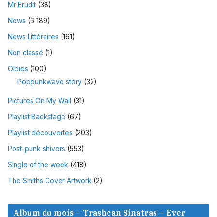
Mr Erudit
(38)
News
(6 189)
News Littéraires
(161)
Non classé
(1)
Oldies
(100)
Poppunkwave story
(32)
Pictures On My Wall
(31)
Playlist Backstage
(67)
Playlist découvertes
(203)
Post-punk shivers
(553)
Single of the week
(418)
The Smiths Cover Artwork
(2)
Album du mois – Trashcan Sinatras – Ever