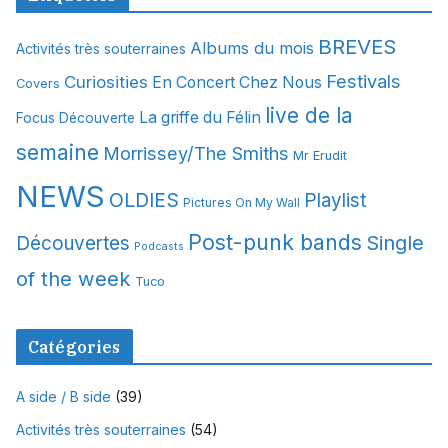
h
i
BREVES
Albums du mois
Activités très souterraines
v
Festivals
Curiosities
e
En Concert Chez Nous
Covers
s
live de la
La griffe du Félin
Focus Découverte
semaine
Morrissey/The Smiths
Mr Erudit
NEWS
OLDIES
Playlist
Pictures On My Wall
Post-punk bands
Single
Découvertes
Podcasts
of the week
Tuco
Catégories
A side / B side
(39)
Activités très souterraines
(54)