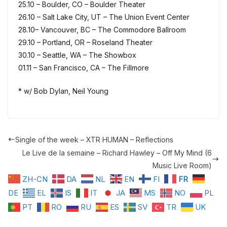
25.10 – Boulder, CO – Boulder Theater
26.10 – Salt Lake City, UT – The Union Event Center
28.10– Vancouver, BC – The Commodore Ballroom
29.10 – Portland, OR – Roseland Theater
30.10 – Seattle, WA – The Showbox
01.11 – San Francisco, CA – The Fillmore
* w/ Bob Dylan, Neil Young
Single of the week – XTR HUMAN – Reflections
Le Live de la semaine – Richard Hawley – Off My Mind (6
Music Live Room)
ZH-CN
DA
NL
EN
FI
FR
DE
EL
IS
IT
JA
MS
NO
PL
PT
RO
RU
ES
SV
TR
UK