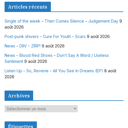
Articles récents
Single of the week – Then Comes Silence – Judgement Day
9
août 2026
Post-punk shivers – Cure For Youth – Scars
9 août 2026
News – DIIV – ZIRP!
9 août 2026
News – Blood Red Shoes – Don’t Say A Word / Useless
Sentiment
9 août 2026
Listen Up – So, Reverie – All You See In Dreams (EP)
8 août
2026
Archives
A
r
c
Étiquettes