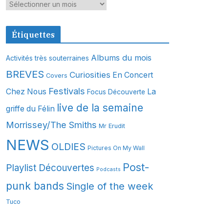
A
r
c
Étiquettes
h
i
Albums du mois
Activités très souterraines
v
BREVES
Curiosities
En Concert
Covers
e
s
Festivals
Chez Nous
La
Focus Découverte
live de la semaine
griffe du Félin
Morrissey/The Smiths
Mr Erudit
NEWS
OLDIES
Pictures On My Wall
Post-
Playlist Découvertes
Podcasts
punk bands
Single of the week
Tuco