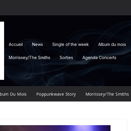
Accueil
News
Single of the week
Album du mois
Morrissey/The Smiths
Sorties
Agenda Concerts
lbum Du Mois
Poppunkwave Story
Morrissey/The Smiths