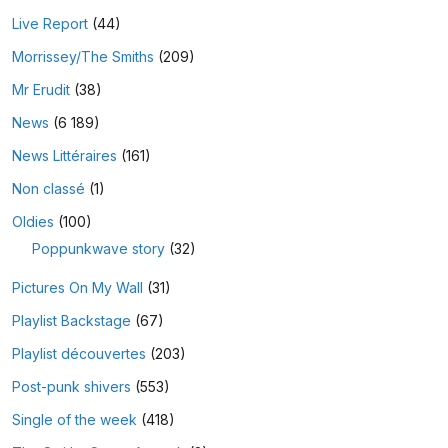
Live Report
(44)
Morrissey/The Smiths
(209)
Mr Erudit
(38)
News
(6 189)
News Littéraires
(161)
Non classé
(1)
Oldies
(100)
Poppunkwave story
(32)
Pictures On My Wall
(31)
Playlist Backstage
(67)
Playlist découvertes
(203)
Post-punk shivers
(553)
Single of the week
(418)