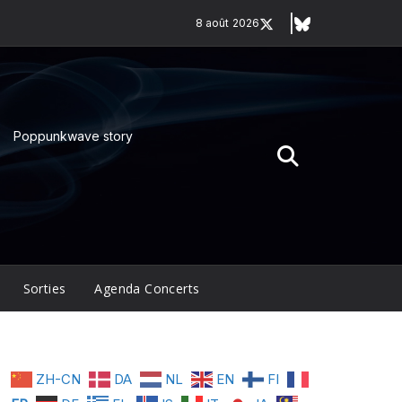
8 août 2026
Poppunkwave story
Sorties
Agenda Concerts
ZH-CN
DA
NL
EN
FI