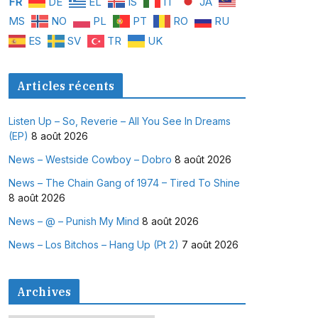
FR
DE
EL
IS
IT
JA
MS
NO
PL
PT
RO
RU
ES
SV
TR
UK
Articles récents
Listen Up – So, Reverie – All You See In Dreams
(EP)
8 août 2026
News – Westside Cowboy – Dobro
8 août 2026
News – The Chain Gang of 1974 – Tired To Shine
8 août 2026
News – @ – Punish My Mind
8 août 2026
News – Los Bitchos – Hang Up (Pt 2)
7 août 2026
Archives