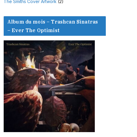
The Smiths Cover Artwork
(2)
Album du mois – Trashcan Sinatras
– Ever The Optimist