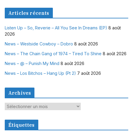
Articles récents
Listen Up – So, Reverie – All You See In Dreams (EP)
8 août
2026
News – Westside Cowboy – Dobro
8 août 2026
News – The Chain Gang of 1974 – Tired To Shine
8 août 2026
News – @ – Punish My Mind
8 août 2026
News – Los Bitchos – Hang Up (Pt 2)
7 août 2026
Archives
A
r
c
Étiquettes
h