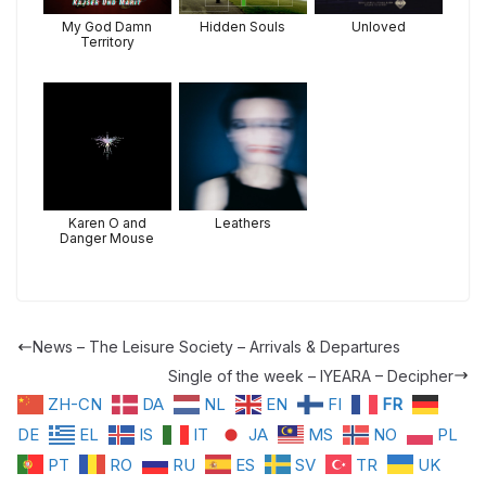
Hidden Souls
My God Damn
Unloved
Territory
Karen O and
Leathers
Danger Mouse
News – The Leisure Society – Arrivals & Departures
Single of the week – IYEARA – Decipher
ZH-CN
DA
NL
EN
FI
FR
DE
EL
IS
IT
JA
MS
NO
PL
PT
RO
RU
ES
SV
TR
UK