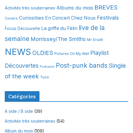
i
BREVES
Albums du mois
Activités très souterraines
v
Festivals
Curiosities
e
En Concert Chez Nous
Covers
s
live de la
La griffe du Félin
Focus Découverte
semaine
Morrissey/The Smiths
Mr Erudit
NEWS
OLDIES
Playlist
Pictures On My Wall
Post-punk bands
Single
Découvertes
Podcasts
of the week
Tuco
Catégories
A side / B side
(39)
Activités très souterraines
(54)
Album du mois
(109)