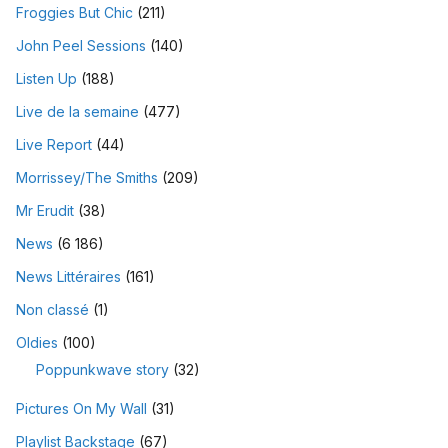
Froggies But Chic
(211)
John Peel Sessions
(140)
Listen Up
(188)
Live de la semaine
(477)
Live Report
(44)
Morrissey/The Smiths
(209)
Mr Erudit
(38)
News
(6 186)
News Littéraires
(161)
Non classé
(1)
Oldies
(100)
Poppunkwave story
(32)
Pictures On My Wall
(31)
Playlist Backstage
(67)