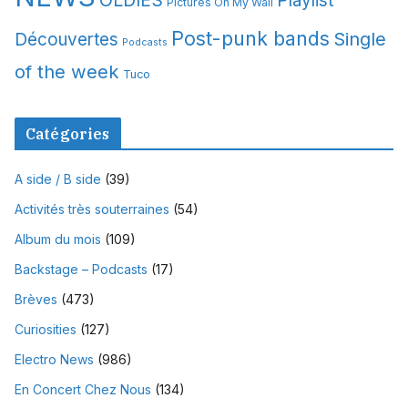
OLDIES
Playlist
Pictures On My Wall
Post-punk bands
Single
Découvertes
Podcasts
of the week
Tuco
Catégories
A side / B side
(39)
Activités très souterraines
(54)
Album du mois
(109)
Backstage – Podcasts
(17)
Brèves
(473)
Curiosities
(127)
Electro News
(986)
En Concert Chez Nous
(134)