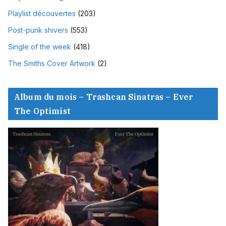
Playlist découvertes
(203)
Post-punk shivers
(553)
Single of the week
(418)
The Smiths Cover Artwork
(2)
Album du mois – Trashcan Sinatras – Ever
The Optimist