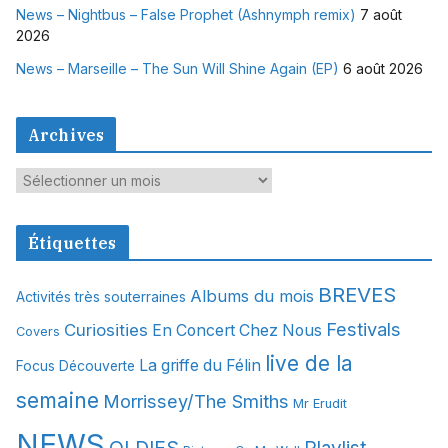
News – Nightbus – False Prophet (Ashnymph remix)
7 août
2026
News – Marseille – The Sun Will Shine Again (EP)
6 août 2026
Archives
A
r
c
Étiquettes
h
i
BREVES
Albums du mois
Activités très souterraines
v
Festivals
Curiosities
e
En Concert Chez Nous
Covers
s
live de la
La griffe du Félin
Focus Découverte
semaine
Morrissey/The Smiths
Mr Erudit
NEWS