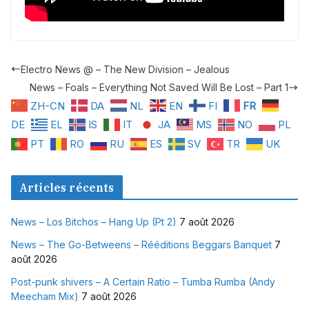
Electro News @ – The New Division – Jealous
News – Foals – Everything Not Saved Will Be Lost – Part 1
ZH-CN
DA
NL
EN
FI
FR
DE
EL
IS
IT
JA
MS
NO
PL
PT
RO
RU
ES
SV
TR
UK
Articles récents
News – Los Bitchos – Hang Up (Pt 2)
7 août 2026
News – The Go-Betweens – Rééditions Beggars Banquet
7
août 2026
Post-punk shivers – A Certain Ratio – Tumba Rumba (Andy
Meecham Mix)
7 août 2026