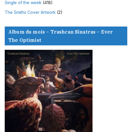
Single of the week
(418)
The Smiths Cover Artwork
(2)
Album du mois – Trashcan Sinatras – Ever
The Optimist