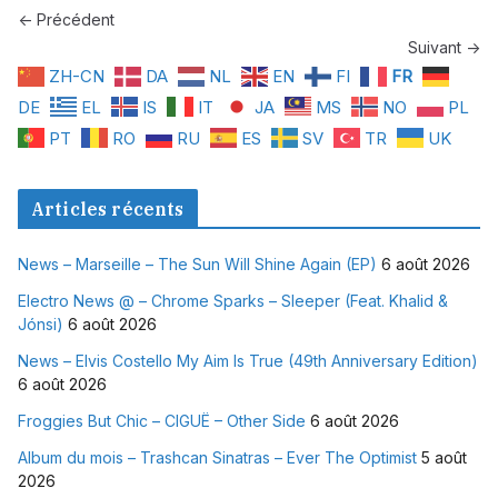
← Précédent
Suivant →
ZH-CN
DA
NL
EN
FI
FR
DE
EL
IS
IT
JA
MS
NO
PL
PT
RO
RU
ES
SV
TR
UK
Articles récents
News – Marseille – The Sun Will Shine Again (EP)
6 août 2026
Electro News @ – Chrome Sparks – Sleeper (Feat. Khalid &
Jónsi)
6 août 2026
News – Elvis Costello My Aim Is True (49th Anniversary Edition)
6 août 2026
Froggies But Chic – CIGUË – Other Side
6 août 2026
Album du mois – Trashcan Sinatras – Ever The Optimist
5 août
2026