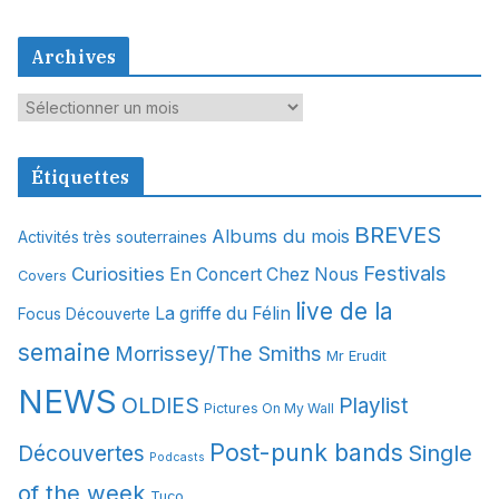
Archives
A
r
c
Étiquettes
h
i
BREVES
Albums du mois
Activités très souterraines
v
Festivals
Curiosities
e
En Concert Chez Nous
Covers
s
live de la
La griffe du Félin
Focus Découverte
semaine
Morrissey/The Smiths
Mr Erudit
NEWS
OLDIES
Playlist
Pictures On My Wall
Post-punk bands
Single
Découvertes
Podcasts
of the week
Tuco