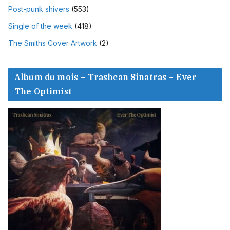
Post-punk shivers
(553)
Single of the week
(418)
The Smiths Cover Artwork
(2)
Album du mois – Trashcan Sinatras – Ever
The Optimist