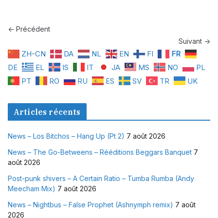
← Précédent
Suivant →
ZH-CN
DA
NL
EN
FI
FR
DE
EL
IS
IT
JA
MS
NO
PL
PT
RO
RU
ES
SV
TR
UK
Articles récents
News – Los Bitchos – Hang Up (Pt 2)
7 août 2026
News – The Go-Betweens – Rééditions Beggars Banquet
7
août 2026
Post-punk shivers – A Certain Ratio – Tumba Rumba (Andy
Meecham Mix)
7 août 2026
News – Nightbus – False Prophet (Ashnymph remix)
7 août
2026