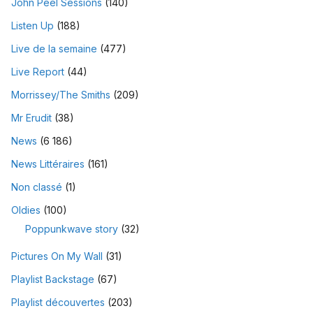
John Peel Sessions
(140)
Listen Up
(188)
Live de la semaine
(477)
Live Report
(44)
Morrissey/The Smiths
(209)
Mr Erudit
(38)
News
(6 186)
News Littéraires
(161)
Non classé
(1)
Oldies
(100)
Poppunkwave story
(32)
Pictures On My Wall
(31)
Playlist Backstage
(67)
Playlist découvertes
(203)