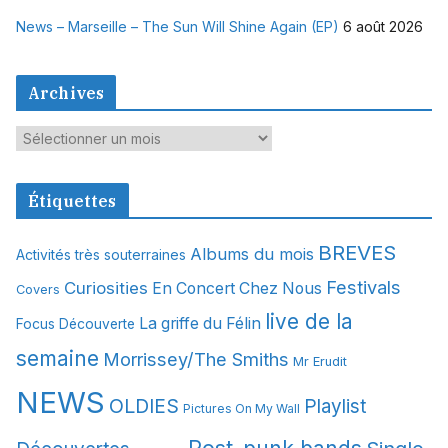
News – Marseille – The Sun Will Shine Again (EP)
6 août 2026
Archives
A
r
c
Étiquettes
h
i
BREVES
Albums du mois
Activités très souterraines
v
Festivals
Curiosities
e
En Concert Chez Nous
Covers
s
live de la
La griffe du Félin
Focus Découverte
semaine
Morrissey/The Smiths
Mr Erudit
NEWS
OLDIES
Playlist
Pictures On My Wall
Post-punk bands