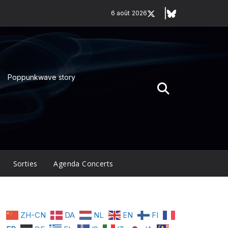
6 août 2026
Poppunkwave story
Sorties
Agenda Concerts
ZH-CN
DA
NL
EN
FI