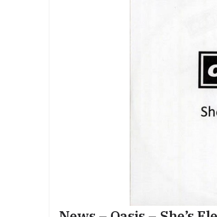
News – Oasis – She’s Ele