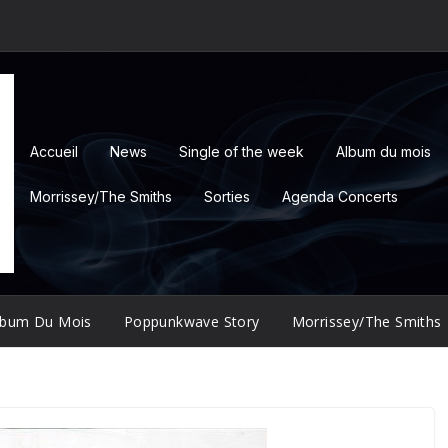
Accueil
News
Single of the week
Album du mois
Morrissey/The Smiths
Sorties
Agenda Concerts
lbum Du Mois
Poppunkwave Story
Morrissey/The Smiths