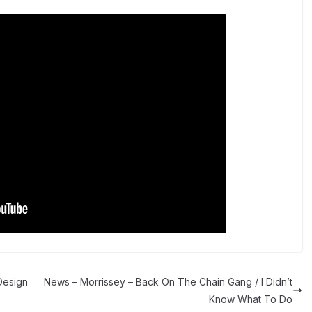
Design
News – Morrissey – Back On The Chain Gang / I Didn’t
Know What To Do