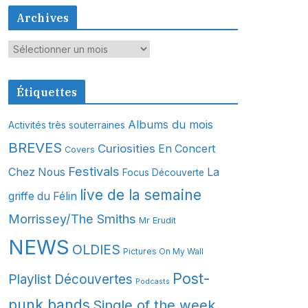
Archives
A
r
c
Étiquettes
h
i
Albums du mois
Activités très souterraines
v
BREVES
Curiosities
En Concert
Covers
e
s
Festivals
Chez Nous
La
Focus Découverte
live de la semaine
griffe du Félin
Morrissey/The Smiths
Mr Erudit
NEWS
OLDIES
Pictures On My Wall
Post-
Playlist Découvertes
Podcasts
punk bands
Single of the week