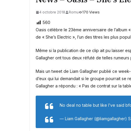
4 octobre 2018
Romu
170 Views
560
Oasis célèbre le 23ème anniversaire de l’album «
de « She’s Electric », l’un des titres les plus popu
Même si la publication de ce clip ait pu laisser
Gallagher ont tous deux réfuté de telles rumeurs 
Mais un tweet de Liam Gallagher publié ce week-e
d’eux qui lui demandait si le groupe pourrait se r
Gallagher a répondu : « Pas de contrat sur la table,
No deal no table but like I’ve said bf
— Liam Gallagher (@liamgallagher) 