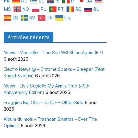
FR
DE
EL
IS
IT
JA
MS
NO
PL
PT
RO
RU
ES
SV
TR
UK
Articles récents
News – Marseille – The Sun Will Shine Again (EP)
6 août 2026
Electro News @ – Chrome Sparks – Sleeper (Feat.
Khalid & Jónsi)
6 août 2026
News – Elvis Costello My Aim Is True (49th
Anniversary Edition)
6 août 2026
Froggies But Chic – CIGUË – Other Side
6 août
2026
Album du mois – Trashcan Sinatras – Ever The
Optimist
5 août 2026