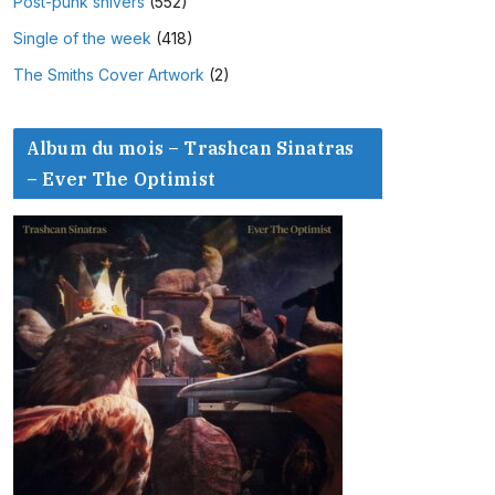
Post-punk shivers
(552)
Single of the week
(418)
The Smiths Cover Artwork
(2)
Album du mois – Trashcan Sinatras
– Ever The Optimist