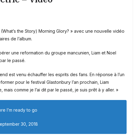
 (What’s the Story) Morning Glory? » avec une nouvelle vidéo
laires de l’album.
 espérer une reformation du groupe mancunien, Liam et Noel
par le passé.
nd est venu échauffer les esprits des fans. En réponse à l’un
eformer pour le festival Glastonbury l’an prochain, Liam
 mais comme je l’ai dit par le passé, je suis prêt à y aller. »
ore I’m ready to go
September 30, 2018