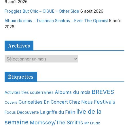
6 août 2026
Froggies But Chic – CIGUË – Other Side
6 août 2026
Album du mois – Trashcan Sinatras – Ever The Optimist
5 août
2026
Archives
A
r
c
Étiquettes
h
i
BREVES
Albums du mois
Activités très souterraines
v
Festivals
Curiosities
e
En Concert Chez Nous
Covers
s
live de la
La griffe du Félin
Focus Découverte
semaine
Morrissey/The Smiths
Mr Erudit