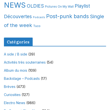
NEWS
OLDIES
Playlist
Pictures On My Wall
Post-punk bands
Single
Découvertes
Podcasts
of the week
Tuco
Catégories
A side / B side
(39)
Activités très souterraines
(54)
Album du mois
(109)
Backstage – Podcasts
(17)
Brèves
(473)
Curiosities
(127)
Electro News
(986)