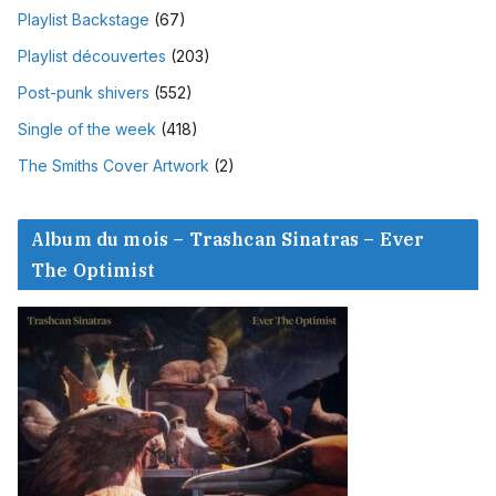
Playlist Backstage
(67)
Playlist découvertes
(203)
Post-punk shivers
(552)
Single of the week
(418)
The Smiths Cover Artwork
(2)
Album du mois – Trashcan Sinatras – Ever
The Optimist