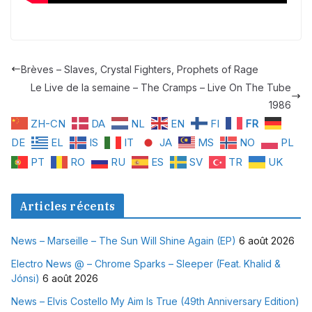
Brèves – Slaves, Crystal Fighters, Prophets of Rage
Le Live de la semaine – The Cramps – Live On The Tube
1986
ZH-CN
DA
NL
EN
FI
FR
DE
EL
IS
IT
JA
MS
NO
PL
PT
RO
RU
ES
SV
TR
UK
Articles récents
News – Marseille – The Sun Will Shine Again (EP)
6 août 2026
Electro News @ – Chrome Sparks – Sleeper (Feat. Khalid &
Jónsi)
6 août 2026
News – Elvis Costello My Aim Is True (49th Anniversary Edition)