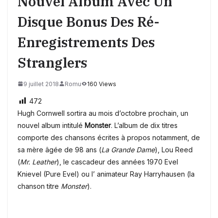
Nouvel Album Avec Un
Disque Bonus Des Ré-
Enregistrements Des
Stranglers
9 juillet 2018
Romu
160 Views
472
Hugh Cornwell sortira au mois d’octobre prochain, un
nouvel album intitulé
Monster
. L’album de dix titres
comporte des chansons écrites à propos notamment, de
sa mère âgée de 98 ans (
La Grande Dame
), Lou Reed
(
Mr. Leather
), le cascadeur des années 1970 Evel
Knievel (Pure Evel) ou l’ animateur Ray Harryhausen (la
chanson titre
Monster
).