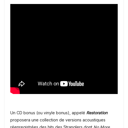
Un CD bonus (ou vinyle bonus), appelé
Restoration
proposera une collection de versions acoustiques
réenregistrées des hits des Stranglers dont
No More