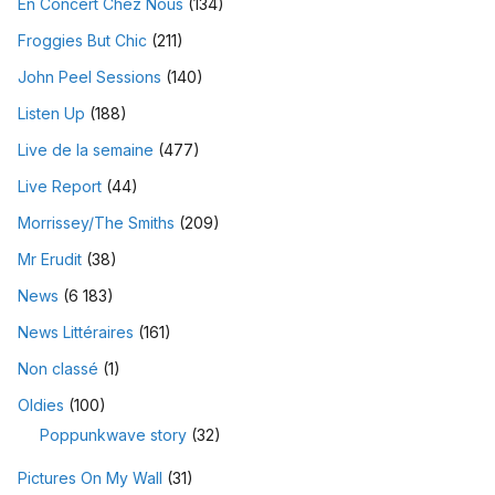
En Concert Chez Nous
(134)
Froggies But Chic
(211)
John Peel Sessions
(140)
Listen Up
(188)
Live de la semaine
(477)
Live Report
(44)
Morrissey/The Smiths
(209)
Mr Erudit
(38)
News
(6 183)
News Littéraires
(161)
Non classé
(1)
Oldies
(100)
Poppunkwave story
(32)
Pictures On My Wall
(31)