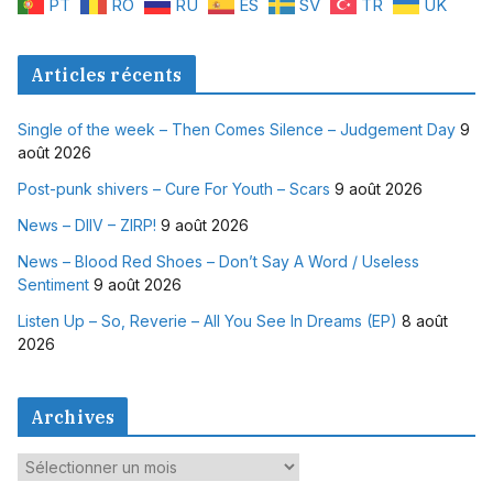
PT
RO
RU
ES
SV
TR
UK
Articles récents
Single of the week – Then Comes Silence – Judgement Day
9
août 2026
Post-punk shivers – Cure For Youth – Scars
9 août 2026
News – DIIV – ZIRP!
9 août 2026
News – Blood Red Shoes – Don’t Say A Word / Useless
Sentiment
9 août 2026
Listen Up – So, Reverie – All You See In Dreams (EP)
8 août
2026
Archives
A