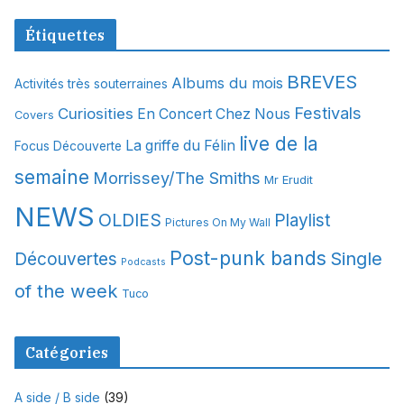
r
c
Étiquettes
h
i
BREVES
Albums du mois
Activités très souterraines
v
Festivals
Curiosities
e
En Concert Chez Nous
Covers
s
live de la
La griffe du Félin
Focus Découverte
semaine
Morrissey/The Smiths
Mr Erudit
NEWS
OLDIES
Playlist
Pictures On My Wall
Post-punk bands
Single
Découvertes
Podcasts
of the week
Tuco
Catégories
A side / B side
(39)