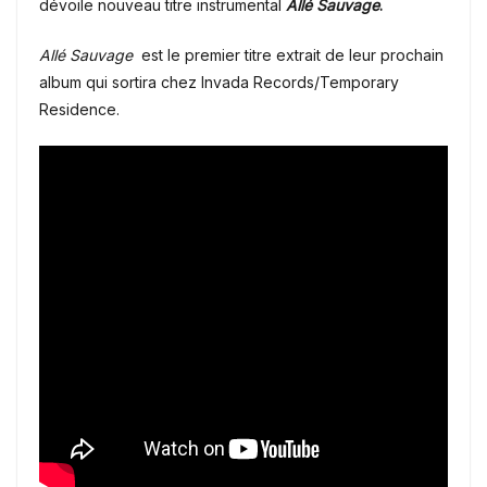
dévoile nouveau titre instrumental
Allé Sauvage
.
Allé Sauvage
est le premier titre extrait de leur prochain
album qui sortira chez Invada Records/Temporary
Residence.