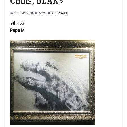
Chills, BEAK>
4 juillet 2018
Romu
140 Views
453
Pap
a M