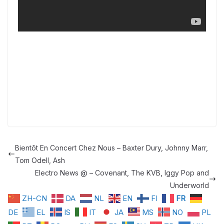
Bientôt En Concert Chez Nous – Baxter Dury, Johnny Marr,
Tom Odell, Ash
Electro News @ – Covenant, The KVB, Iggy Pop and
Underworld
ZH-CN
DA
NL
EN
FI
FR
DE
EL
IS
IT
JA
MS
NO
PL