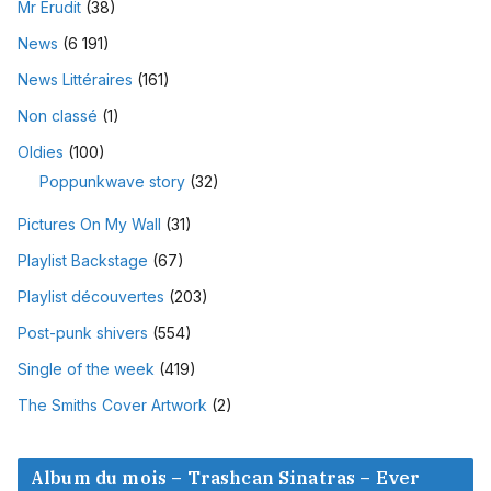
Mr Erudit
(38)
News
(6 191)
News Littéraires
(161)
Non classé
(1)
Oldies
(100)
Poppunkwave story
(32)
Pictures On My Wall
(31)
Playlist Backstage
(67)
Playlist découvertes
(203)
Post-punk shivers
(554)
Single of the week
(419)
The Smiths Cover Artwork
(2)
Album du mois – Trashcan Sinatras – Ever