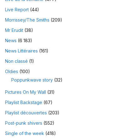
Live Report
(44)
Morrissey/The Smiths
(209)
Mr Erudit
(38)
News
(6 183)
News Littéraires
(161)
Non classé
(1)
Oldies
(100)
Poppunkwave story
(32)
Pictures On My Wall
(31)
Playlist Backstage
(67)
Playlist découvertes
(203)
Post-punk shivers
(552)
Single of the week
(418)