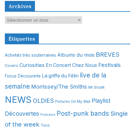
Archives
A
r
c
Étiquettes
h
i
BREVES
Albums du mois
Activités très souterraines
v
Festivals
Curiosities
e
En Concert Chez Nous
Covers
s
live de la
La griffe du Félin
Focus Découverte
semaine
Morrissey/The Smiths
Mr Erudit
NEWS
OLDIES
Playlist
Pictures On My Wall
Post-punk bands
Single
Découvertes
Podcasts
of the week
Tuco