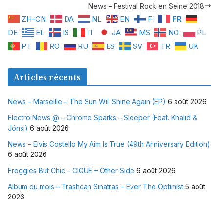
News – Festival Rock en Seine 2018
ZH-CN
DA
NL
EN
FI
FR
DE
EL
IS
IT
JA
MS
NO
PL
PT
RO
RU
ES
SV
TR
UK
Articles récents
News – Marseille – The Sun Will Shine Again (EP)
6 août 2026
Electro News @ – Chrome Sparks – Sleeper (Feat. Khalid &
Jónsi)
6 août 2026
News – Elvis Costello My Aim Is True (49th Anniversary Edition)
6 août 2026
Froggies But Chic – CIGUË – Other Side
6 août 2026
Album du mois – Trashcan Sinatras – Ever The Optimist
5 août
2026