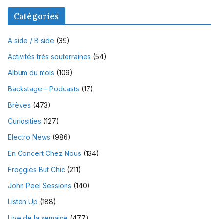
Catégories
A side / B side
(39)
Activités très souterraines
(54)
Album du mois
(109)
Backstage – Podcasts
(17)
Brèves
(473)
Curiosities
(127)
Electro News
(986)
En Concert Chez Nous
(134)
Froggies But Chic
(211)
John Peel Sessions
(140)
Listen Up
(188)
Live de la semaine
(477)