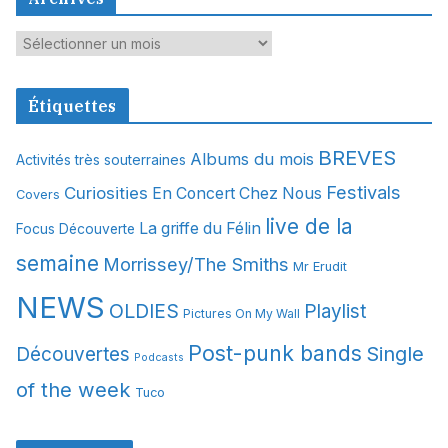
A
r
c
Étiquettes
h
i
BREVES
Albums du mois
Activités très souterraines
v
Festivals
Curiosities
e
En Concert Chez Nous
Covers
s
live de la
La griffe du Félin
Focus Découverte
semaine
Morrissey/The Smiths
Mr Erudit
NEWS
OLDIES
Playlist
Pictures On My Wall
Post-punk bands
Single
Découvertes
Podcasts
of the week
Tuco