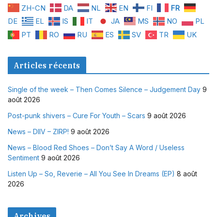
ZH-CN
DA
NL
EN
FI
FR
DE
EL
IS
IT
JA
MS
NO
PL
PT
RO
RU
ES
SV
TR
UK
Articles récents
Single of the week – Then Comes Silence – Judgement Day
9
août 2026
Post-punk shivers – Cure For Youth – Scars
9 août 2026
News – DIIV – ZIRP!
9 août 2026
News – Blood Red Shoes – Don’t Say A Word / Useless
Sentiment
9 août 2026
Listen Up – So, Reverie – All You See In Dreams (EP)
8 août
2026
Archives